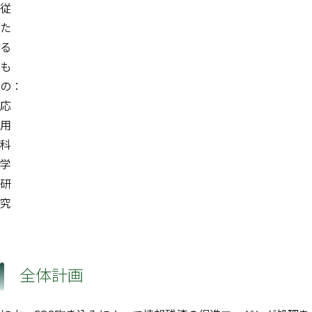
従
た
る
も
の：
応
用
科
学
研
究
全体計画