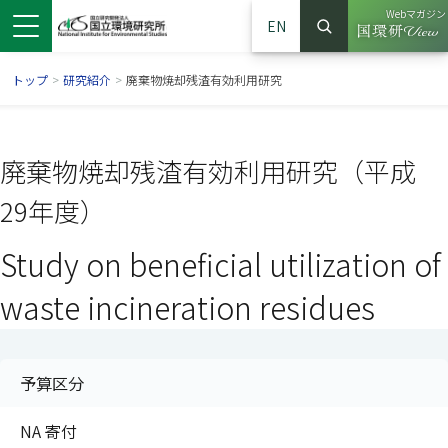
Webマガジン
EN
検索
（別ウイン
サイト内検索
トップ
>
研究紹介
>
廃棄物焼却残渣有効利用研究
廃棄物焼却残渣有効利用研究（平成
29年度）
Study on beneficial utilization of
waste incineration residues
ンドウで開きます）
ウインドウで開きます）
別ウインドウで開きます）
予算区分
NA 寄付