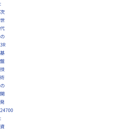
:
次
世
代
の
3R
基
盤
技
術
の
開
発
24700
:
資