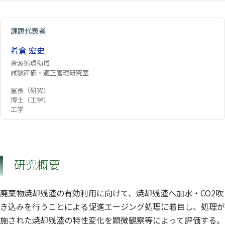
課題代表者
肴倉 宏史
資源循環領域
試験評価・適正管理研究室
室長（研究）
博士（工学）
工学
研究概要
廃棄物焼却残渣の有効利用に向けて、焼却残渣へ加水・CO2吹
き込みを行うことによる促進エージング処理に着目し、処理が
施された焼却残渣の特性変化を顕微観察等によって評価する。