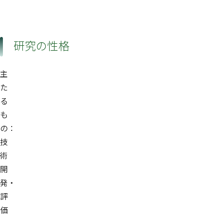
研究の性格
主
た
る
も
の：
技
術
開
発・
評
価