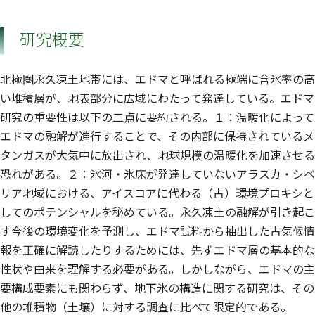
研究概要
北極圏永久凍土地帯には、エドマと呼ばれる極端に含氷率の高
い堆積層が、地表部分に広域にわたって発達している。エドマ
研究の重要性は以下の二点に要約される。１：温暖化によって
エドマの融解が進行することで、その内部に保持されているメ
タンガスが大気中に放出され、地球規模の温暖化を加速させる
恐れがある。２：氷河・氷床が発達していないアラスカ・シベ
リア地域における、アイスコアに代わる（古）環境プロキシと
してのポテンシャルを秘めている。永久凍土の融解が引き起こ
す今後の環境変化を予測し、エドマ試料から抽出した古気候情
報を正確に解読したりするためには、先ずエドマ層の基本的な
性状や由来を理解する必要がある。しかしながら、エドマの主
要構成要素にも関わらず、地下氷の構造に関する研究は、その
他の堆積物（土壌）に対する調査に比べて限定的である。