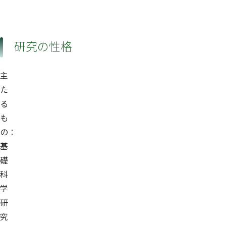
研究の性格
主
た
る
も
の：
基
礎
科
学
研
究