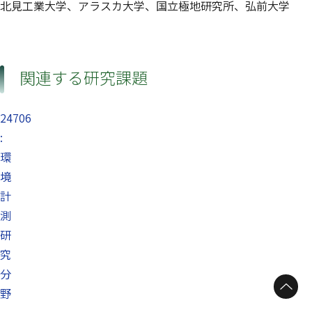
北見工業大学、アラスカ大学、国立極地研究所、弘前大学
関連する研究課題
24706
:
環
境
計
測
研
究
分
野