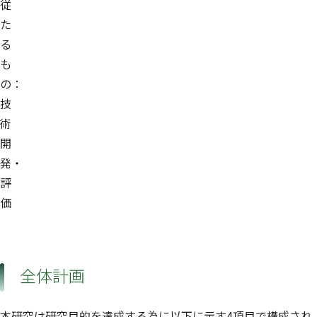
従
た
る
も
の：
技
術
開
発・
評
価
全体計画
本研究は研究目的を達成する為に以下に示す4項目で構成され