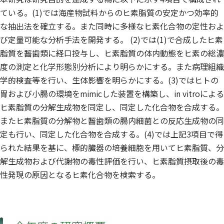
ている。(1)では海産物試料からのヒ素脂質の安定かつ効率的
な抽出法を確立する。また同時に多様なヒ素化合物の定性およ
び定量可能な分析手法を開発する。 (2)では(1)で合成したヒ素
脂質を齧歯類に経口投与し、ヒ素脂質の体内動態をヒ素の総濃
度の測定と化学形態別分析により明らかにする。また病理組織
学的検査等を行い、生体影響を明らかにする。(3)ではヒトの
胃および小腸の環境をmimicした装置を構築し、in vitroによる
ヒ素脂質の分解生成物を同定し、同定した化合物を合成する。
またヒ素脂質の分解物と齧歯類の腸内細菌との反応生成物の同
定も行い、同定した化合物を合成する。(4)では上記3項目で得
られた結果を基に、標的臓器の培養細胞を用いてヒ素脂質、分
解生成物および代謝物の毒性評価を行い、ヒ素脂質摂取後の毒
性発現の原因となるヒ素化合物を検索する。