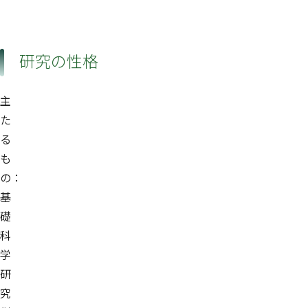
研究の性格
主
た
る
も
の：
基
礎
科
学
研
究