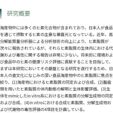
研究概要
海産物中には多くのヒ素化合物が含まれており、日本人が食品
を通じて摂取するヒ素の主要な暴露元となっている。近年、高
分解能質量分析器による分析技術の向上により、ヒ素脂質が
次々に報告されているが、それらヒ素脂質の生体内における代
謝および毒性に関する報告は非常に少ない。将来的に環境およ
び食品中のヒ素の健康リスク評価に貢献することを目指して、
まずは本研究においてその基盤となる研究を遂行するため、日
本人の食文化になじみの深い食品海産物中のヒ素脂質に焦点を
絞り、(1)海産物におけるヒ素脂質の同定および合成、(2)齧歯
類を用いたヒ素脂質の体内動態の解明と生体影響評価、(3)生
体をmimicしたin vitro系におけるヒ素脂質の分解生成物の同定
および合成、(4)in vitroにおける合成ヒ素脂質、分解生成物お
よび代謝物の毒性評価の4項目を計画している。