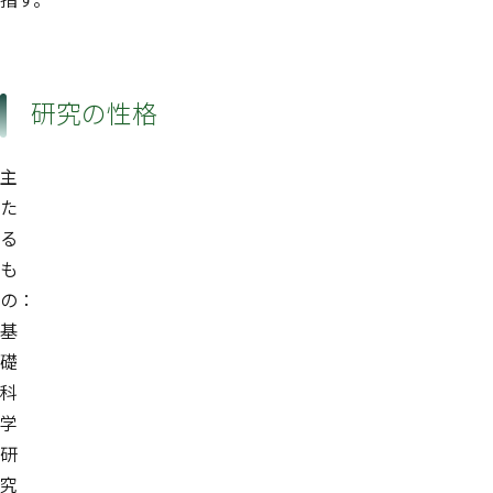
研究の性格
主
た
る
も
の：
基
礎
科
学
研
究