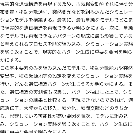
現実的な遺伝構造を再現するため、古気候変動やそれに伴う分
布変遷・移動分散過程、突然変異などを組み込んだシミュレー
ションモデルを構築する。最初に、最も単純なモデルでどこま
で現実的な遺伝構造を再現できるか明らかにする。次に、単純
なモデルでは再現できないパターンの形成に最も影響している
と考えられるプロセスを順次組み込み、シミュレーション実験
を繰り返すことで、現実的なパターン生成に重要な要因を明ら
かにする。
この基本要素のみを組み込んだモデルで、移動分散能力や突然
変異率、種の起源地等の設定を変えてシミュレーション実験を
行い、どんな遺伝構造パターンが生じうるか明らかにする。ま
た、遺伝構造の実測値も収集し、パターン抽出した上で、シミ
ュレーションの結果と比較する。再現できないのであれば、適
応遺伝子、大陸からの移入、種分化、種間交雑などのうちか
ら、影響している可能性が高い要因を順次、モデルに組み込
み、シミュレーション実験を繰り返すことで、パターン生成に
特に重要な要因を明らかにする。