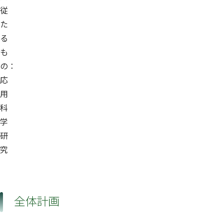
従
た
る
も
の：
応
用
科
学
研
究
全体計画