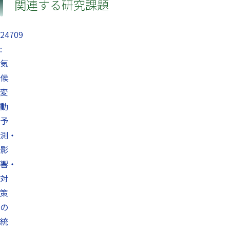
関連する研究課題
24709
:
気
候
変
動
予
測・
影
響・
対
策
の
統