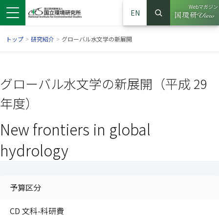
Webマガジン
EN
検索
（別ウイン
サイト内検索
トップ
>
研究紹介
>
グローバル水文学の新展開
グローバル水文学の新展開（平成 29
年度）
New frontiers in global
hydrology
ンドウで開きます）
ウインドウで開きます）
別ウインドウで開きます）
予算区分
CD 文科-科研費