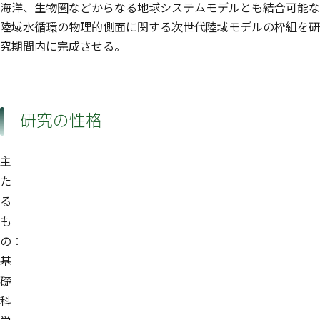
海洋、生物圏などからなる地球システムモデルとも結合可能な
陸域水循環の物理的側面に関する次世代陸域モデルの枠組を研
究期間内に完成させる。
研究の性格
主
た
る
も
の：
基
礎
科