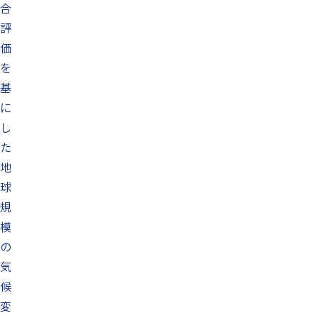
合
評
価
を
基
に
し
た
地
球
規
模
の
気
候
変