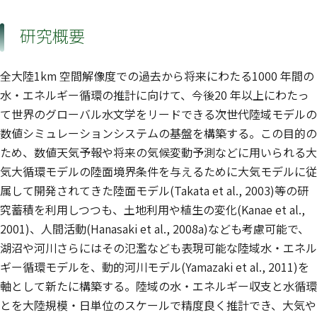
研究概要
全大陸1km 空間解像度での過去から将来にわたる1000 年間の
水・エネルギー循環の推計に向けて、今後20 年以上にわたっ
て世界のグローバル水文学をリードできる次世代陸域モデルの
数値シミュレーションシステムの基盤を構築する。この目的の
ため、数値天気予報や将来の気候変動予測などに用いられる大
気大循環モデルの陸面境界条件を与えるために大気モデルに従
属して開発されてきた陸面モデル(Takata et al., 2003)等の研
究蓄積を利用しつつも、土地利用や植生の変化(Kanae et al.,
2001)、人間活動(Hanasaki et al., 2008a)なども考慮可能で、
湖沼や河川さらにはその氾濫なども表現可能な陸域水・エネル
ギー循環モデルを、動的河川モデル(Yamazaki et al., 2011)を
軸として新たに構築する。陸域の水・エネルギー収支と水循環
とを大陸規模・日単位のスケールで精度良く推計でき、大気や