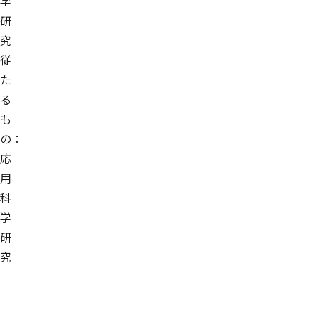
学
研
究
従
た
る
も
の：
応
用
科
学
研
究