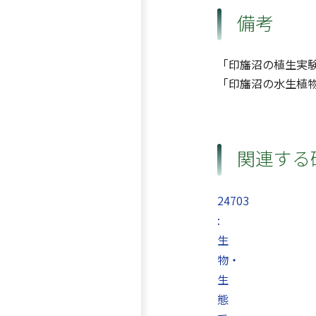
備考
「印旛沼の植生実
「印旛沼の水生植
関連する
24703
:
生
物・
生
態