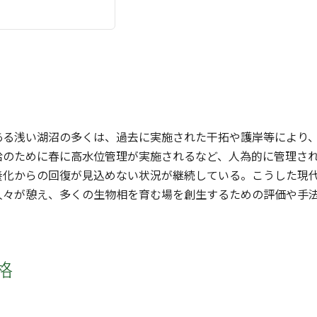
ある浅い湖沼の多くは、過去に実施された干拓や護岸等により
給のために春に高水位管理が実施されるなど、人為的に管理さ
養化からの回復が見込めない状況が継続している。こうした現
人々が憩え、多くの生物相を育む場を創生するための評価や手
格