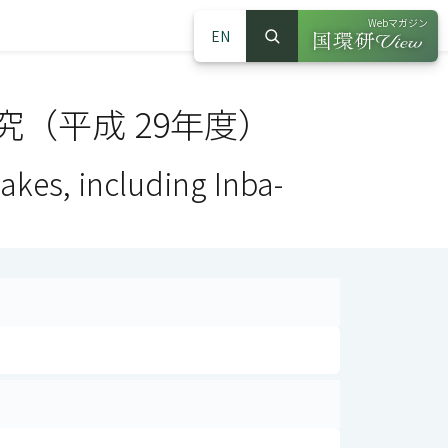
Webマガジン
EN
検索
（別ウインドウで
サイト内検索
（平成 29年度）
lakes, including Inba-