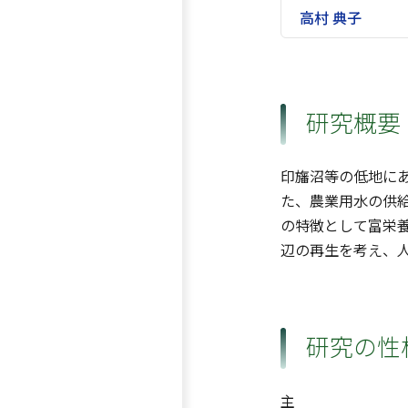
高村 典子
研究概要
印旛沼等の低地に
た、農業用水の供
の特徴として富栄
辺の再生を考え、
研究の性
主