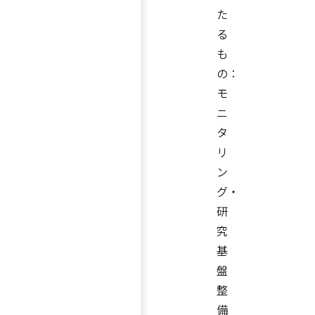
た
る
も
の：
モ
ニ
タ
リ
ン
グ・
研
究
基
盤
整
備