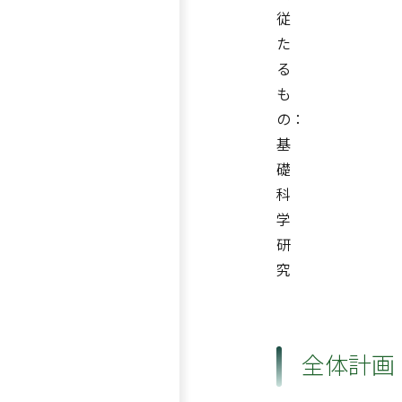
従
た
る
も
の：
基
礎
科
学
研
究
全体計画