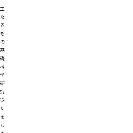
主
た
る
も
の：
基
礎
科
学
研
究
従
た
る
も