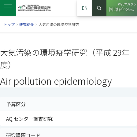
Webマガジン
EN
検索
（別ウイン
サイト内検索
トップ
>
研究紹介
>
大気汚染の環境疫学研究
大気汚染の環境疫学研究（平成 29年
度）
Air pollution epidemiology
予算区分
ンドウで開きます）
ウインドウで開きます）
別ウインドウで開きます）
AQ センター調査研究
研究課題コード