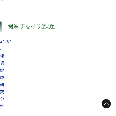
関連する研究課題
24704
:
環
境
健
康
研
究
分
ページトップへ
野