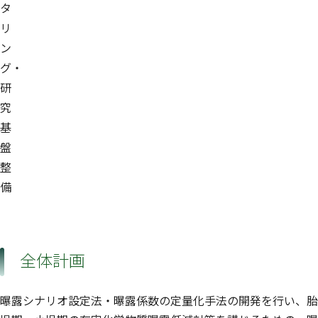
タ
リ
ン
グ・
研
究
基
盤
整
備
全体計画
曝露シナリオ設定法・曝露係数の定量化手法の開発を行い、胎