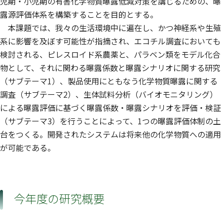
児期・小児期の有害化学物質曝露低減対策を講じるための、曝
露源評価体系を構築することを目的とする。
本課題では、我々の生活環境中に遍在し、かつ神経系や生殖
系に影響を及ぼす可能性が指摘され、エコチル調査においても
検討される、ピレスロイド系農薬と、パラベン類をモデル化合
物として、それに関わる曝露係数と曝露シナリオに関する研究
（サブテーマ1）、製品使用にともなう化学物質曝露に関する
調査（サブテーマ2）、生体試料分析（バイオモニタリング）
による曝露評価に基づく曝露係数・曝露シナリオを評価・検証
（サブテーマ3）を行うことによって、1つの曝露評価体制の土
台をつくる。開発されたシステムは将来他の化学物質への適用
が可能である。
今年度の研究概要