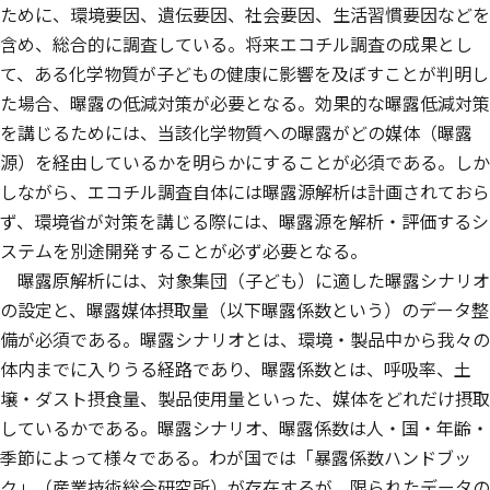
ために、環境要因、遺伝要因、社会要因、生活習慣要因などを
含め、総合的に調査している。将来エコチル調査の成果とし
て、ある化学物質が子どもの健康に影響を及ぼすことが判明し
た場合、曝露の低減対策が必要となる。効果的な曝露低減対策
を講じるためには、当該化学物質への曝露がどの媒体（曝露
源）を経由しているかを明らかにすることが必須である。しか
しながら、エコチル調査自体には曝露源解析は計画されておら
ず、環境省が対策を講じる際には、曝露源を解析・評価するシ
ステムを別途開発することが必ず必要となる。
曝露原解析には、対象集団（子ども）に適した曝露シナリオ
の設定と、曝露媒体摂取量（以下曝露係数という）のデータ整
備が必須である。曝露シナリオとは、環境・製品中から我々の
体内までに入りうる経路であり、曝露係数とは、呼吸率、土
壌・ダスト摂食量、製品使用量といった、媒体をどれだけ摂取
しているかである。曝露シナリオ、曝露係数は人・国・年齢・
季節によって様々である。わが国では「暴露係数ハンドブッ
ク」（産業技術総合研究所）が存在するが、限られたデータの