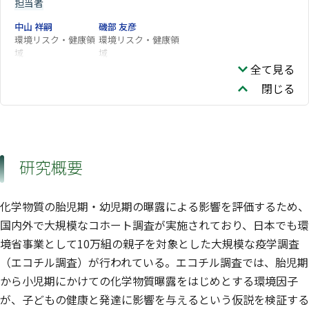
担当者
中山 祥嗣
磯部 友彦
環境リスク・健康領
環境リスク・健康領
域
域
全て見る
閉じる
研究概要
化学物質の胎児期・幼児期の曝露による影響を評価するため、
国内外で大規模なコホート調査が実施されており、日本でも環
境省事業として10万組の親子を対象とした大規模な疫学調査
（エコチル調査）が行われている。エコチル調査では、胎児期
から小児期にかけての化学物質曝露をはじめとする環境因子
が、子どもの健康と発達に影響を与えるという仮説を検証する