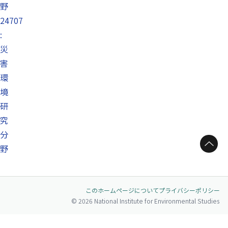
野
24707
:
災
害
環
境
研
究
分
ページトップへ
野
このホームページについて
プライバシーポリシー
© 2026 National Institute for Environmental Studies