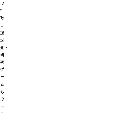
の：
行
政
支
援
調
査・
研
究
従
た
る
も
の：
モ
ニ