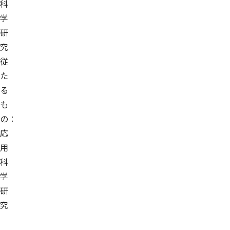
科
学
研
究
従
た
る
も
の：
応
用
科
学
研
究