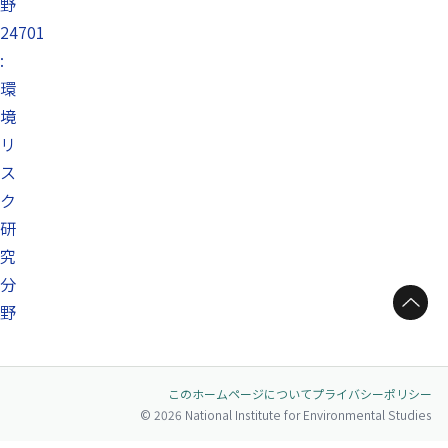
野
24701
:
環
境
リ
ス
ク
研
究
分
ページトップへ
野
このホームページについて
プライバシーポリシー
© 2026 National Institute for Environmental Studies