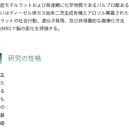
症モデルラットおよび発達期に化学物質であるバルプロ酸ある
いはディーゼル排ガス由来二次生成有機エアロゾル曝露された
ラットの社会行動、遺伝子発現、及び非侵襲的な画像化方法
(MRI)で脳の変化を評価する。
研究の性格
主
た
る
も
の：
基
礎