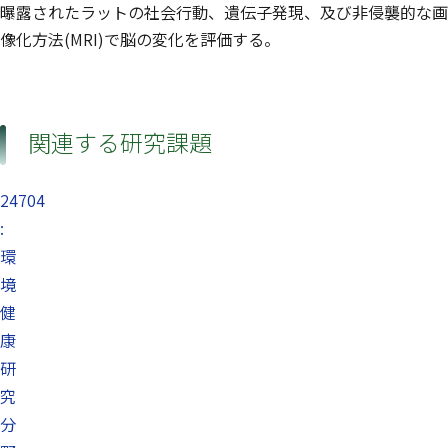
曝露されたラットの社会行動、遺伝子発現、及び非侵襲的な画
像化方法(MRI)で脳の変化を評価する。
関連する研究課題
24704
:
環
境
健
康
研
究
分