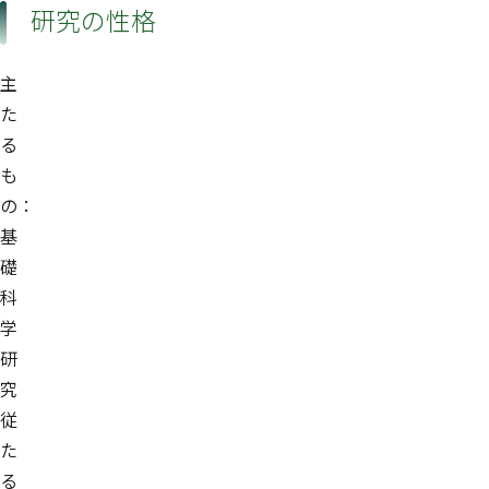
研究の性格
主
た
る
も
の：
基
礎
科
学
研
究
従
た
る