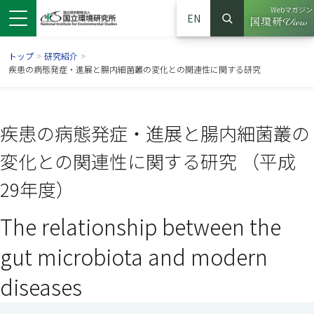
Webマガジン
EN
検索
（別ウイン
サイト内検索
トップ
>
研究紹介
>
疾患の病態発症・進展と腸内細菌叢の変化との関連性に関する研究
疾患の病態発症・進展と腸内細菌叢の
変化との関連性に関する研究 （平成
29年度）
The relationship between the
ンドウで開きます）
ウインドウで開きます）
別ウインドウで開きます）
gut microbiota and modern
diseases