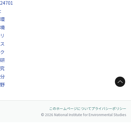
24701
:
環
境
リ
ス
ク
研
究
分
ページトップへ
野
このホームページについて
プライバシーポリシー
© 2026 National Institute for Environmental Studies