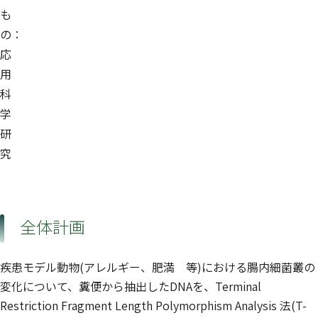
も
の：
応
用
科
学
研
究
全体計画
疾患モデル動物(アレルギー、肥満 等)における腸内細菌叢の
変化について、糞便から抽出したDNAを、Terminal
Restriction Fragment Length Polymorphism Analysis 法(T-