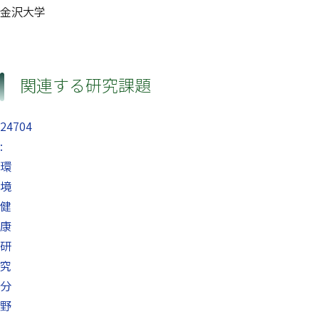
金沢大学
関連する研究課題
24704
:
環
境
健
康
研
究
分
野