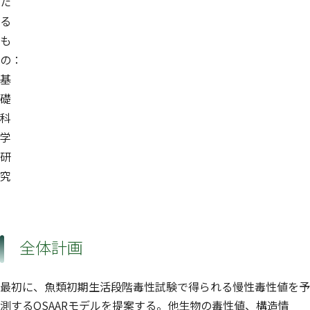
た
る
も
の：
基
礎
科
学
研
究
全体計画
最初に、魚類初期生活段階毒性試験で得られる慢性毒性値を予
測するQSAARモデルを提案する。他生物の毒性値、構造情