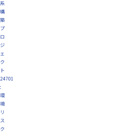
系
構
築
プ
ロ
ジ
ェ
ク
ト
24701
:
環
境
リ
ス
ク