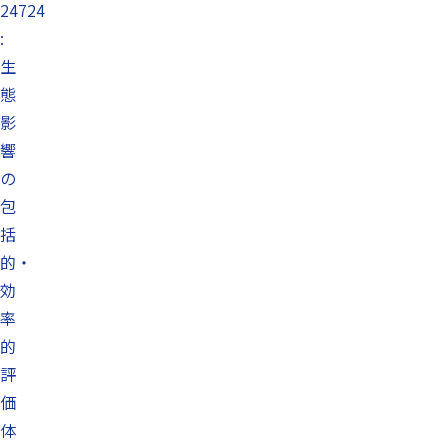
24724
:
生
態
影
響
の
包
括
的・
効
率
的
評
価
体