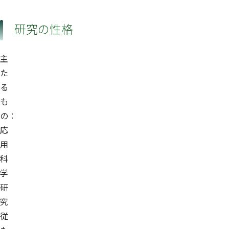
研究の性格
主
た
る
も
の：
応
用
科
学
研
究
従