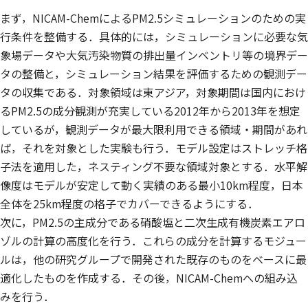
まず，NICAM-ChemによるPM2.5シミュレーションのための実
行条件を整備する．具体的には，シミュレーションに必要な気
象場データや大気汚染物質の排出量インベントリ等の境界デー
タの整備と，シミュレーション結果を評価するための観測デー
タの収集である．対象領域は東アジア，対象期間は国内におけ
るPM2.5の成分観測が充実している2012年から2013年を想定
しているが，観測データが最大限利用できる領域・期間があれ
ば，それを対象とした実験も行う．モデル設定はストレッチ格
子法を適用した，ネスティング不要な領域対象とする．水平解
像度はモデルが安定して動く実績のある最小10km程度，日本
全体を25km程度の格子でカバーできるようにする．
次に，PM2.5の主成分である硝酸塩と二次生成有機炭素エアロ
ゾルの計算の高度化を行う．これらの成分を計算するモジュー
ルは，他の研究グループで開発された既存のものをベースに最
適化したものを作成する．その後，NICAM-Chemへの組み込
みを行う．