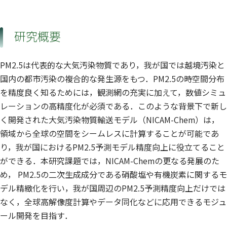
研究概要
PM2.5は代表的な大気汚染物質であり，我が国では越境汚染と
国内の都市汚染の複合的な発生源をもつ．PM2.5の時空間分布
を精度良く知るためには，観測網の充実に加えて，数値シミュ
レーションの高精度化が必須である．このような背景下で新し
く開発された大気汚染物質輸送モデル（NICAM-Chem）は，
領域から全球の空間をシームレスに計算することが可能であ
り，我が国におけるPM2.5予測モデル精度向上に役立てること
ができる．本研究課題では，NICAM-Chemの更なる発展のた
め， PM2.5の二次生成成分である硝酸塩や有機炭素に関するモ
デル精緻化を行い，我が国周辺のPM2.5予測精度向上だけでは
なく，全球高解像度計算やデータ同化などに応用できるモジュ
ール開発を目指す．