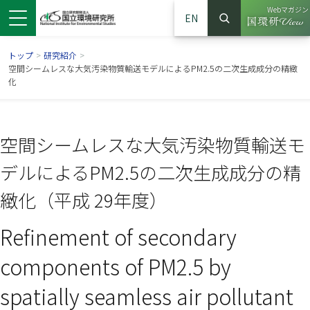
Webマガジン
EN
検索
（別ウイン
サイト内検索
トップ
>
研究紹介
>
空間シームレスな大気汚染物質輸送モデルによるPM2.5の二次生成成分の精緻
化
空間シームレスな大気汚染物質輸送モ
デルによるPM2.5の二次生成成分の精
緻化（平成 29年度）
Refinement of secondary
ンドウで開きます）
ウインドウで開きます）
別ウインドウで開きます）
components of PM2.5 by
spatially seamless air pollutant