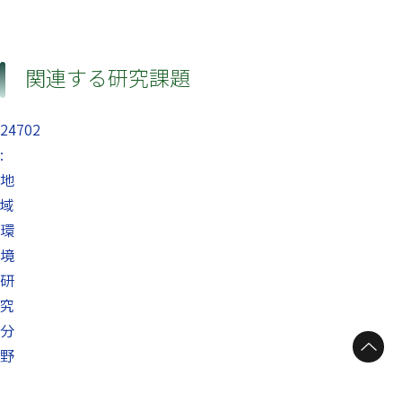
関連する研究課題
24702
:
地
域
環
境
研
究
分
ページトップへ
野