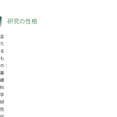
研究の性格
主
た
る
も
の：
基
礎
科
学
研
究
従