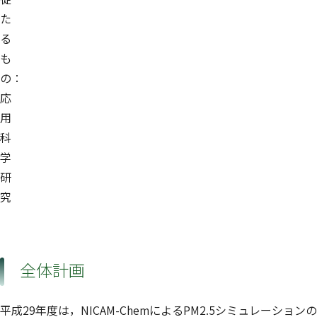
た
る
も
の：
応
用
科
学
研
究
全体計画
平成29年度は，NICAM-ChemによるPM2.5シミュレーションの