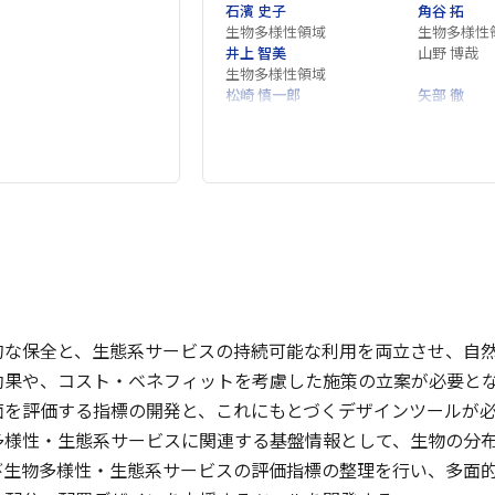
石濱 史子
角谷 拓
生物多様性領域
生物多様性
井上 智美
山野 博哉
生物多様性領域
松崎 慎一郎
矢部 徹
生物多様性領域
生物多様性
久保 雄広
小熊 宏之
生物多様性領域
生物多様性
的な保全と、生態系サービスの持続可能な利用を両立させ、自
効果や、コスト・ベネフィットを考慮した施策の立案が必要と
面を評価する指標の開発と、これにもとづくデザインツールが
多様性・生態系サービスに関連する基盤情報として、生物の分
び生物多様性・生態系サービスの評価指標の整理を行い、多面