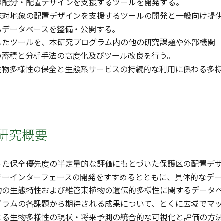
の配分・配置デザインを支援するツールを開発する。
施対地象の配置デザインを支援するツールの開発と一般向け提
るデータベースを整備・公開する。
したツールを、本研究プログラム内の他の研究課題や外部機関（
の蓄積と分析手法の高度化及びツール改良を行う。
生物多様性の保全と生態系サービスの持続的な利用に係わる多
研究概要
った保全優先度の半定量的な評価にもとづいた保護区の配置デ
ザーインターフェースの開発をすすめるとともに、具体的なデ
物の生態特性および維管束植物の遺伝的多様性に関するデータ
グラムの各課題から期待される成果について、とくに広域でマ
よる生物多様性の現状・将来予測の統合的な可視化と評価の方