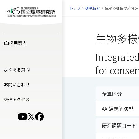
トップ
>
研究紹介
>
生物多様性の統合評
生物多様
採用案内
Integrated
for conse
よくある質問
お問い合わせ
予算区分
交通アクセス
AA 課題解決型
（別ウインドウで開きます）
（別ウインドウで開きます）
（別ウインドウで開きます）
研究課題コード