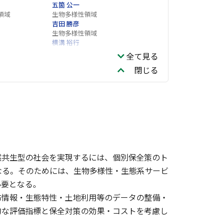
五箇 公一
領域
生物多様性領域
吉田 勝彦
生物多様性領域
横溝 裕行
領域
環境リスク・健康領域
全て見る
閉じる
領域
然共生型の社会を実現するには、個別保全策のト
なる。そのためには、生物多様性・生態系サービ
必要となる。
布情報・生態特性・土地利用等のデータの整備・
的な評価指標と保全対策の効果・コストを考慮し