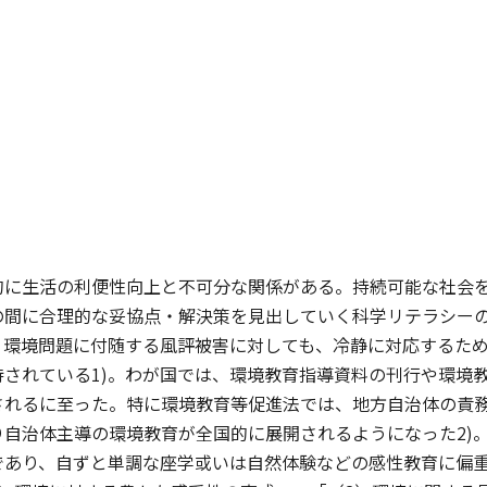
的に生活の利便性向上と不可分な関係がある。持続可能な社会
の間に合理的な妥協点・解決策を見出していく科学リテラシーの
、環境問題に付随する風評被害に対しても、冷静に対応するた
待されている1)。わが国では、環境教育指導資料の刊行や環境
されるに至った。特に環境教育等促進法では、地方自治体の責
り自治体主導の環境教育が全国的に展開されるようになった2)
であり、自ずと単調な座学或いは自然体験などの感性教育に偏