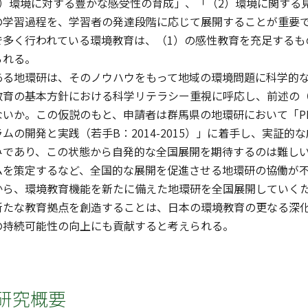
1）環境に対する豊かな感受性の育成」、「（2）環境に関する
の学習過程を、学習者の発達段階に応じて展開することが重要
で多く行われている環境教育は、（1）の感性教育を充足するも
られる。
ある地環研は、そのノウハウをもって地域の環境問題に科学的
教育の基本方針における科学リテラシー重視に呼応し、前述の（
いか。この仮説のもと、申請者は群馬県の地環研において「PM
ムの開発と実践（若手B：2014-2015）」に着手し、実証的
みであり、この状態から自発的な全国展開を期待するのは難し
ムを策定するなど、全国的な展開を促進させる地環研の協働が
から、環境教育機能を新たに備えた地環研を全国展開していくた
新たな教育拠点を創造することは、日本の環境教育の更なる深
の持続可能性の向上にも貢献すると考えられる。
研究概要