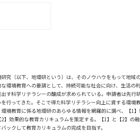
境研究（以下、地環研という）は、そのノウハウをもって地域
的な環境教育への要請として、持続可能な社会に向け、生活の
見出す科学リテラシーの醸成が求められている。申請者は先行
みを行ってきた。そこで得た科学リテラシー向上に資する環境
。環境教育に係る地環研のあらゆる情報を網羅的に調べ、【1】
【2】効果的な教育カリキュラムを策定する。【1】と【2】の
ドバックして教育カリキュラムの完成を目指す。