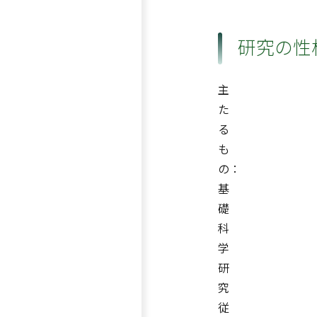
研究の性
主
た
る
も
の：
基
礎
科
学
研
究
従