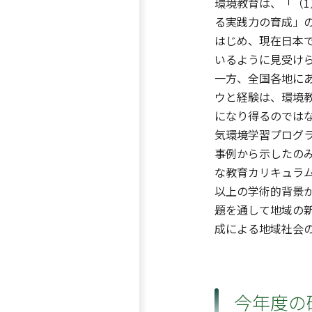
環境教育は、「（
る実践力の育成」
はじめ、現在日本
いるように見受け
一方、全国各地に
ウと経験は、環境
になり得るのではな
気環境学習プログラ
事例から示したの
な教育カリキュラ
以上の学術的背景
題を通して地域の
成による地域社会
今年度の