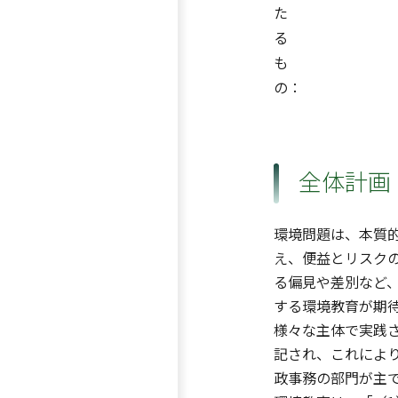
た
る
も
の：
全体計画
環境問題は、本質
え、便益とリスク
る偏見や差別など
する環境教育が期
様々な主体で実践
記され、これによ
政事務の部門が主