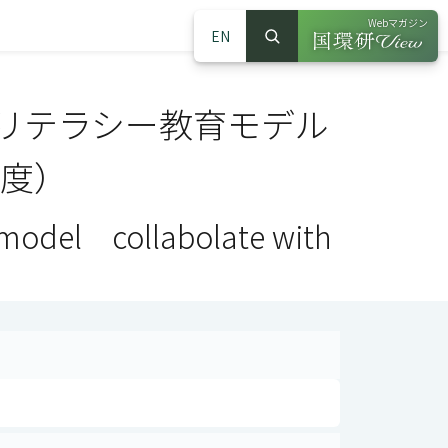
Webマガジン
EN
検索
（別ウインドウで
サイト内検索
リテラシー教育モデル
年度）
n model collabolate with