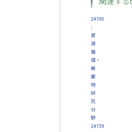
関連する
24700
:
資
源
循
環・
廃
棄
物
研
究
分
野
24759