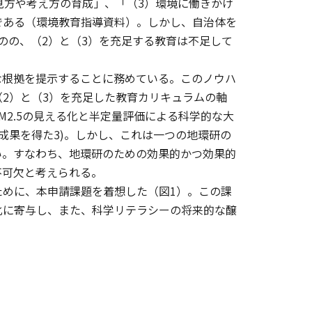
見方や考え方の育成」、「（3）環境に働きかけ
である（環境教育指導資料）。しかし、自治体を
のの、（2）と（3）を充足する教育は不足して
な根拠を提示することに務めている。このノウハ
2）と（3）を充足した教育カリキュラムの軸
2.5の見える化と半定量評価による科学的な大
な成果を得た3)。しかし、これは一つの地環研の
い。すなわち、地環研のための効果的かつ効果的
不可欠と考えられる。
めに、本申請課題を着想した（図1）。この課
化に寄与し、また、科学リテラシーの将来的な醸