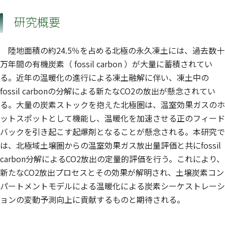
研究概要
陸地面積の約24.5％を占める北極の永久凍土には、過去数十
万年間の有機炭素（ fossil carbon ）が大量に蓄積されてい
る。近年の温暖化の進行による凍土融解に伴い、凍土中の
fossil carbonの分解による新たなCO2の放出が懸念されてい
る。大量の炭素ストックを抱えた北極圏は、温室効果ガスのホ
ットスポットとして機能し、温暖化を加速させる正のフィード
バックを引き起こす起爆剤となることが懸念される。本研究で
は、北極域土壌圏からの温室効果ガス放出量評価と共にfossil
carbon分解によるCO2放出の定量的評価を行う。これにより、
新たなCO2放出プロセスとその効果が解明され、土壌炭素コン
パートメントモデルによる温暖化による炭素シーケストレーシ
ョンの変動予測向上に貢献するものと期待される。