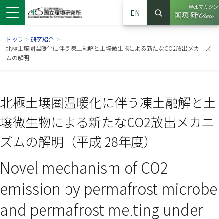
Webマガジン
EN
検索
（別ウイン
サイト内検索
トップ
>
研究紹介
>
北極土壌圏温暖化に伴う凍土融解と土壌微生物による新たなCO2放出メカニズ
ムの解明
北極土壌圏温暖化に伴う凍土融解と土
壌微生物による新たなCO2放出メカニ
ズムの解明（平成 28年度）
Novel mechanism of CO2
ンドウで開きます）
ウインドウで開きます）
別ウインドウで開きます）
emission by permafrost microbe
and permafrost melting under