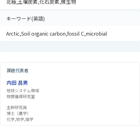
北極,土壌炭素,化石炭素,微生物
キーワード(英語)
Arctic,Soil organic carbon,fossil C,microbial
課題代表者
内田 昌男
地球システム領域
物質循環研究室
主幹研究員
博士（農学）
化学,地学,理学