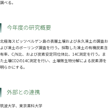
調べる。
今年度の研究概要
北極海スピッツベルゲン島の表層土壌および永久凍土の調査お
よび凍土のボーリング調査を行う。採取した凍土の有機炭素含
有率、C/N比、および炭素安定同位体比、14C測定を行う。ま
た土壌CO2の14C測定を行い、土壌微生物分解による炭素源を
明らかにする。
外部との連携
筑波大学、東京薬科大学