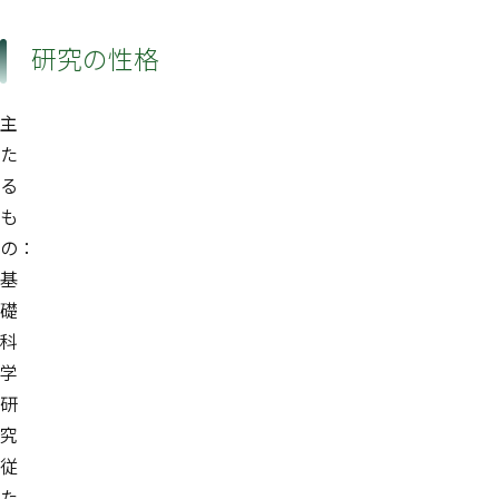
研究の性格
主
た
る
も
の：
基
礎
科
学
研
究
従
た