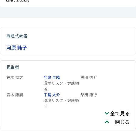
課題代表者
河原 純子
担当者
鈴木 規之
今泉 圭隆
黒田 啓介
環境リスク・健康領
域
青木 康展
中島 大介
柴田 康行
環境リスク・健康領
域
全て見る
閉じる