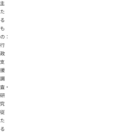
主
た
る
も
の：
行
政
支
援
調
査・
研
究
従
た
る