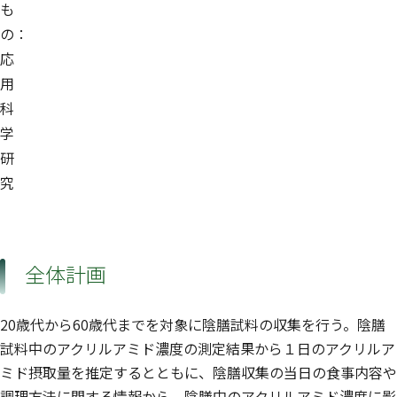
も
の：
応
用
科
学
研
究
全体計画
20歳代から60歳代までを対象に陰膳試料の収集を行う。陰膳
試料中のアクリルアミド濃度の測定結果から１日のアクリルア
ミド摂取量を推定するとともに、陰膳収集の当日の食事内容や
調理方法に関する情報から、陰膳中のアクリルアミド濃度に影