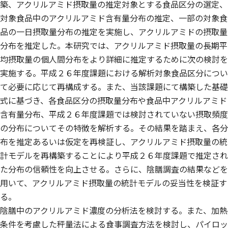
築、アクリルアミド摂取量の推定対象とする食品区分の選定、
対象食品中のアクリルアミド含有量分布の推定、一部の対象食
品の一日摂取量分布の推定を実施し、アクリルアミドの摂取量
分布を推定した。本研究では、アクリルアミド摂取量の長期平
均摂取量の個人間分布をより詳細に推定するために次の検討を
実施する。平成２６年度課題における解析対象食品区分につい
て必要に応じて再構成する。また、当該課題にて構築した基礎
式に基づき、各食品区分の摂取量分布や食品中アクリルアミド
含有量分布、平成２６年度課題では検討されていない摂取頻度
の分布についてその特徴を解析する。その結果を踏まえ、各分
布を推定あるいは仮定を再検証し、アクリルアミド摂取量の統
計モデルを再構築することにより平成２６年度課題で推定され
た分布の信頼性を向上させる。さらに、陰膳調査の結果などを
用いて、アクリルアミド摂取量の統計モデルの妥当性を検証す
る。
陰膳中のアクリルアミド濃度の分析法を検討する。また、加熱
条件を考慮した秤量法による食事調査方法を検討し、パイロッ