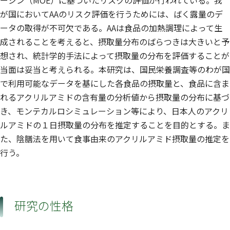
ージン（MOE）に基づいたリスクの評価が行われている。我
が国においてAAのリスク評価を行うためには、ばく露量のデ
ータの取得が不可欠である。AAは食品の加熱調理によって生
成されることを考えると、摂取量分布のばらつきは大きいと予
想され、統計学的手法によって摂取量の分布を評価することが
当面は妥当と考えられる。本研究は、国民栄養調査等のわが国
で利用可能なデータを基にした各食品の摂取量と、食品に含ま
れるアクリルアミドの含有量の分析値から摂取量の分布に基づ
き、モンテカルロシミュレーション等により、日本人のアクリ
ルアミドの１日摂取量の分布を推定することを目的とする。ま
た、陰膳法を用いて食事由来のアクリルアミド摂取量の推定を
行う。
研究の性格