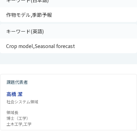
キーワード(日本語)
作物モデル,季節予報
キーワード(英語)
Crop model,Seasonal forecast
課題代表者
高橋 潔
社会システム領域
領域長
博士（工学）
土木工学,工学