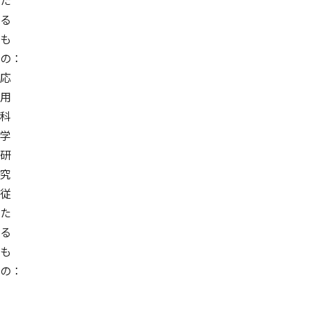
た
る
も
の：
応
用
科
学
研
究
従
た
る
も
の：