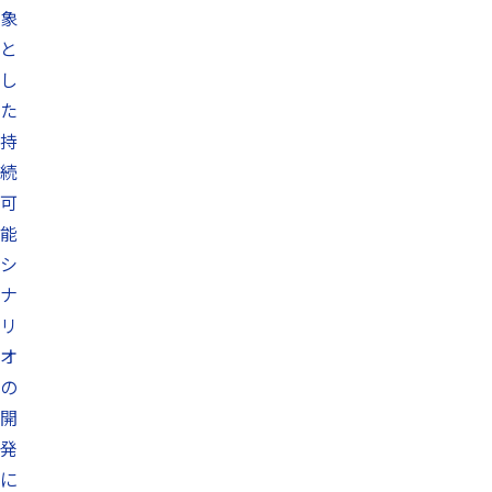
象
と
し
た
持
続
可
能
シ
ナ
リ
オ
の
開
発
に