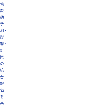
候
変
動
予
測・
影
響・
対
策
の
統
合
評
価
を
基