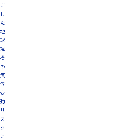
に
し
た
地
球
規
模
の
気
候
変
動
リ
ス
ク
に