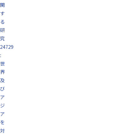
関
す
る
研
究
24729
:
世
界
及
び
ア
ジ
ア
を
対