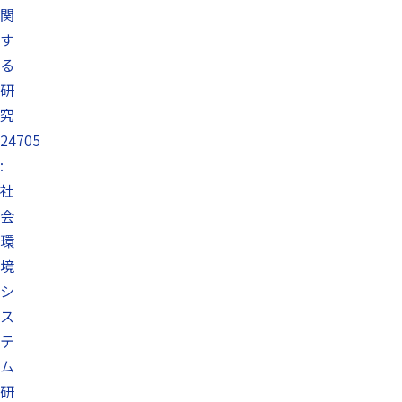
関
す
る
研
究
24705
:
社
会
環
境
シ
ス
テ
ム
研