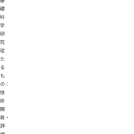
基
礎
科
学
研
究
従
た
る
も
の：
技
術
開
発・
評