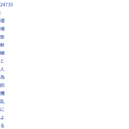
24735
:
環
境
放
射
線
と
人
為
的
攪
乱
に
よ
る