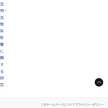
生
物・
生
態
系
影
響
に
関
す
る
研
ページトップへ
究
このホームページについて
プライバシーポリシー