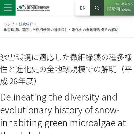
Webマガジン
EN
検索
（別ウイン
サイト内検索
トップ
>
研究紹介
>
氷雪環境に適応した微細緑藻の種多様性と進化史の全地球規模での解明
氷雪環境に適応した微細緑藻の種多様
性と進化史の全地球規模での解明（平
成 28年度）
Delineating the diversity and
ンドウで開きます）
ウインドウで開きます）
別ウインドウで開きます）
evolutionary history of snow-
inhabiting green microalgae at