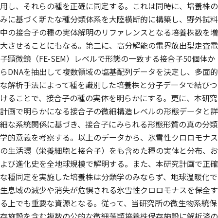
用し、それらの種を正確に同定する。これは同時に、培養株の
みに基づく新たな種分類体系を大陸横断的に構築し、野外試料
中の接合子の種の実体解明のリファレンスとなる培養株数を増
大させることにもなる。第二に、高分解能の電界放出型走査電
子顕微鏡（FE-SEM）レベルで形態の一致する接合子50個体か
らDNAを抽出して複数領域の塩基配列データを決定し、多面的
な解析手法によって種を識別した培養株と分子データで結びつ
けることで、接合子の種の実体を明らかにする。更に、本研究
計画で明らかになる接合子の微細構造レベルの形態データと詳
細な系統関係に基づき、接合子にみられる形態形質の真の分類
学的意義を考察する。以上のデータから、氷雪性クロロモナス
の生活環（栄養細胞と接合子）をも含めた種の実体と分布、お
よび進化史を全地球規模で解明する。また、本研究計画で正確
な種同定を実施した培養株は分類学のみならず、地球温暖化で
生息域の減少や消失が危惧される氷雪性クロロモナスを保全す
る上でも重要な資源となる。従って、当研究所の微生物系統保
存施設を含む複数の公的な微細藻類培養株保存施設に解析済の