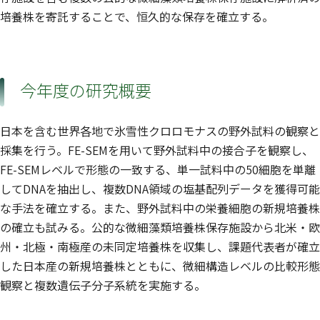
培養株を寄託することで、恒久的な保存を確立する。
今年度の研究概要
日本を含む世界各地で氷雪性クロロモナスの野外試料の観察と
採集を行う。FE-SEMを用いて野外試料中の接合子を観察し、
FE-SEMレベルで形態の一致する、単一試料中の50細胞を単離
してDNAを抽出し、複数DNA領域の塩基配列データを獲得可能
な手法を確立する。また、野外試料中の栄養細胞の新規培養株
の確立も試みる。公的な微細藻類培養株保存施設から北米・欧
州・北極・南極産の未同定培養株を収集し、課題代表者が確立
した日本産の新規培養株とともに、微細構造レベルの比較形態
観察と複数遺伝子分子系統を実施する。