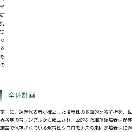
学
研
究
従
た
る
も
の：
全体計画
第一に、課題代表者が確立した培養株の多面的比較解析を、世
界各地の雪サンプルから確立され、公的な微細藻類培養株保存
施設で保存されている氷雪性クロロモナスの未同定培養株に適