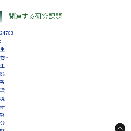
関連する研究課題
24703
:
生
物・
生
態
系
環
境
研
究
分