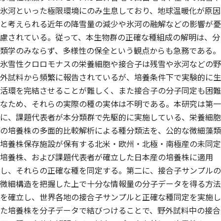
氷河といった極限環境にのみ生息しており、地球温暖化が原因
と考えられる近年の降雪量の減少や氷河の融解などの影響が憂
慮されている。従って、本生物群の正確な種組成の解明は、分
類学のみならず、多様性の保全という観点からも急務である。
氷雪性クロロモナスの栄養細胞や接合子は残雪や氷河などの野
外試料から頻繁に報告されているが、培養条件下で実験的に生
活環を完結させることが難しく、また接合子の分子同定も困難
なため、それらの実際の種の実体は不明である。本研究は第一
に、課題代表者が本分類群で先駆的に実施している、栄養細胞
の培養株の多面的比較解析による種分類法を、公的な微細藻類
培養株保存施設が保有する北米・欧州・北極・南極産の未同定
培養株、および課題代表者が確立した日本産の培養株に適用
し、それらの正確な種を同定する。第二に、接合子サンプルの
微細構造を把握した上で十分な情報量の分子データを得る方法
を確立し、世界各地の接合子サンプルと正確な種同定を実施し
た培養株を分子データで結びつけることで、野外試料中の接合