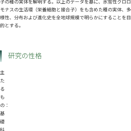
子の種の実体を解明する。以上のデータを基に、氷雪性クロロ
モナスの生活環（栄養細胞と接合子）をも含めた種の実体、多
様性、分布および進化史を全地球規模で明らかにすることを目
的とする。
研究の性格
主
た
る
も
の：
基
礎
科