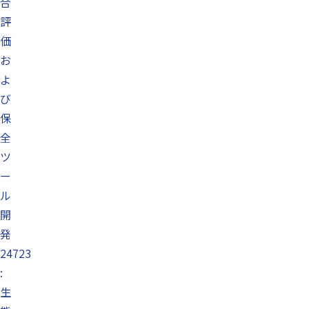
合
評
価
お
よ
び
保
全
ツ
ー
ル
開
発
24723
:
生