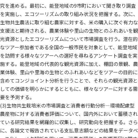
究を進める。最初に、能登地域の9市町において聞き取り調査
を実施し、エコツーリズムの取り組み状況を把握する。次に、
生物共生農法に取り組む農家に対する、米の購入に次ぐ有力な
支援法と期待される、農業体験や里山の生物とのふれあいを観
光資源としたエコツーリズムについて市場調査を行う。潜在的
なツアー参加者である全国の一般市民を対象として、能登地域
を訪問する様々なツアーへの選好を尋ねるアンケート調査を実
施する。能登地域の代表的な観光資源に加え、棚田の景観、農
業体験、里山や里海の生物とのふれあいなどをツアーの目的に
含めてコンジョイント分析を行うことで、それらの観光資源と
しての価値を明らかにするとともに、様々なツアーに対する需
要を予測する。
(3)生物共生栽培米の市場調査と消費者行動分析—環境配慮型
農産物に対する消費者評価について、国内外において蓄積され
ている研究結果を網羅的に収集し、研究動向を把握する。さら
に、各論文で報告されている支払意志額などの結果をデータベ