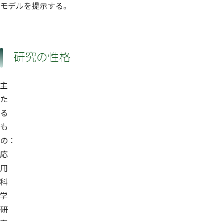
モデルを提示する。
研究の性格
主
た
る
も
の：
応
用
科
学
研