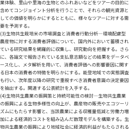
業体験、里山や里海の生物とのふれあいなどをツアーの目的に
含めてコンジョイント分析を行うことで、それらの観光資源と
しての価値を明らかにするとともに、様々なツアーに対する需
要を予測する。
(3)生物共生栽培米の市場調査と消費者行動分析—環境配慮型
農産物に対する消費者評価について、国内外において蓄積され
ている研究結果を網羅的に収集し、研究動向を把握する。さら
に、各論文で報告されている支払意志額などの結果をデータベ
ース化し、メタ解析を用いて、消費者評価への影響要因に関す
る日本の消費者の特徴を明らかにする。能登地域での実態調査
も行い、次年度以降の研究で重視すべき消費者意識の決定要因
を抽出する。関連する公表統計を入手する。
(4)生物共生農業の振興策と持続可能性の検討—生物共生農業
の振興による生物多様性の向上が、農産物の販売やエコツーリ
ズムにもたらす影響と、当該農業による収穫量低減と労働力増
加による経済的コストを組み込んだ数理モデルを構築する。生
物共生農業の振興により地域社会に経済的利益がもたらされる