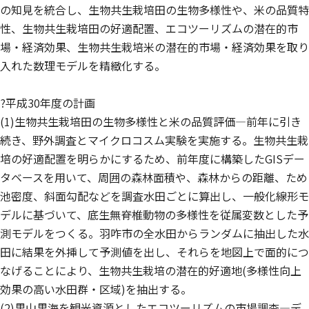
の知見を統合し、生物共生栽培田の生物多様性や、米の品質特
性、生物共生栽培田の好適配置、エコツーリズムの潜在的市
場・経済効果、生物共生栽培米の潜在的市場・経済効果を取り
入れた数理モデルを精緻化する。
?平成30年度の計画
(1)生物共生栽培田の生物多様性と米の品質評価—前年に引き
続き、野外調査とマイクロコスム実験を実施する。生物共生栽
培の好適配置を明らかにするため、前年度に構築したGISデー
タベースを用いて、周囲の森林面積や、森林からの距離、ため
池密度、斜面勾配などを調査水田ごとに算出し、一般化線形モ
デルに基づいて、底生無脊椎動物の多様性を従属変数とした予
測モデルをつくる。羽咋市の全水田からランダムに抽出した水
田に結果を外挿して予測値を出し、それらを地図上で面的につ
なげることにより、生物共生栽培の潜在的好適地(多様性向上
効果の高い水田群・区域)を抽出する。
(2)里山里海を観光資源としたエコツーリズムの市場調査—デ