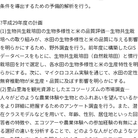
条件を導出するための予備的解析を行う。
?平成29年度の計画
(1)生物共生栽培田の生物多様性と米の品質評価—生物共生栽
培への取り組みが、水田の生物多様性と米の品質に与える影響
を明らかにするため、野外調査を行う。前年度に構築したGIS
データベースをもとに、生物共生栽培田（自然栽培田）と慣行
栽培田を対で選定し、各水田の生物多様性と米の生産特性を明
らかにする。次に、マイクロコスム実験を通じて、水田の定性
無脊椎動物が米生産・品質に及ぼす影響を明らかにする。
(2)里山里海を観光資源としたエコツーリズムの市場調査—
人々がどのような農業体験や生物とのふれあいを望んでいるか
をより詳細に把握するためのアンケート調査を行う。また、潜
在クラスモデルなどを用いて、年齢、性別、居住地といった回
答者の特徴や、エコツアーや農業体験への参加経験の有無によ
る選好の違いを分析することで、どのような人がどのようなツ