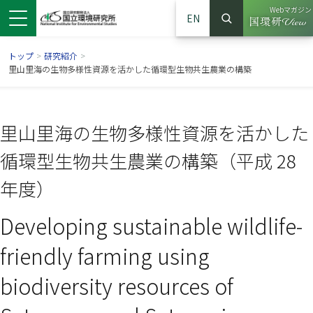
Webマガジン
EN
検索
（別ウイン
サイト内検索
トップ
>
研究紹介
>
里山里海の生物多様性資源を活かした循環型生物共生農業の構築
里山里海の生物多様性資源を活かした
循環型生物共生農業の構築（平成 28
年度）
Developing sustainable wildlife-
ンドウで開きます）
ウインドウで開きます）
別ウインドウで開きます）
friendly farming using
biodiversity resources of