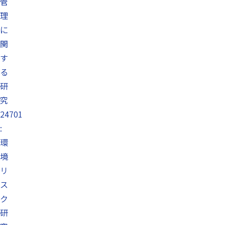
管
理
に
関
す
る
研
究
24701
:
環
境
リ
ス
ク
研