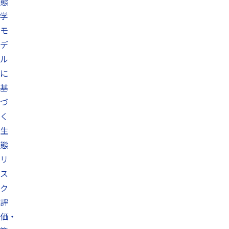
態
学
モ
デ
ル
に
基
づ
く
生
態
リ
ス
ク
評
価・