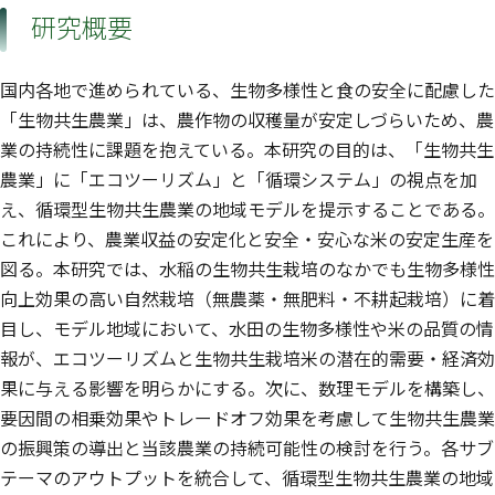
研究概要
国内各地で進められている、生物多様性と食の安全に配慮した
「生物共生農業」は、農作物の収穫量が安定しづらいため、農
業の持続性に課題を抱えている。本研究の目的は、「生物共生
農業」に「エコツーリズム」と「循環システム」の視点を加
え、循環型生物共生農業の地域モデルを提示することである。
これにより、農業収益の安定化と安全・安心な米の安定生産を
図る。本研究では、水稲の生物共生栽培のなかでも生物多様性
向上効果の高い自然栽培（無農薬・無肥料・不耕起栽培）に着
目し、モデル地域において、水田の生物多様性や米の品質の情
報が、エコツーリズムと生物共生栽培米の潜在的需要・経済効
果に与える影響を明らかにする。次に、数理モデルを構築し、
要因間の相乗効果やトレードオフ効果を考慮して生物共生農業
の振興策の導出と当該農業の持続可能性の検討を行う。各サブ
テーマのアウトプットを統合して、循環型生物共生農業の地域