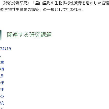
（特設分野研究）「里山里海の生物多様性資源を活かした循環
型生物共生農業の構築」の一環として行われる。
関連する研究課題
24719
:
生
物
多
様
性
の
統