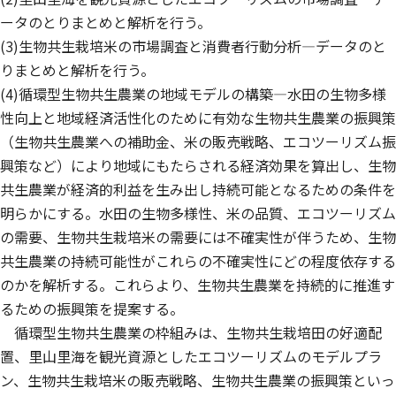
ータのとりまとめと解析を行う。
(3)生物共生栽培米の市場調査と消費者行動分析—データのと
りまとめと解析を行う。
(4)循環型生物共生農業の地域モデルの構築—水田の生物多様
性向上と地域経済活性化のために有効な生物共生農業の振興策
（生物共生農業への補助金、米の販売戦略、エコツーリズム振
興策など）により地域にもたらされる経済効果を算出し、生物
共生農業が経済的利益を生み出し持続可能となるための条件を
明らかにする。水田の生物多様性、米の品質、エコツーリズム
の需要、生物共生栽培米の需要には不確実性が伴うため、生物
共生農業の持続可能性がこれらの不確実性にどの程度依存する
のかを解析する。これらより、生物共生農業を持続的に推進す
るための振興策を提案する。
循環型生物共生農業の枠組みは、生物共生栽培田の好適配
置、里山里海を観光資源としたエコツーリズムのモデルプラ
ン、生物共生栽培米の販売戦略、生物共生農業の振興策といっ