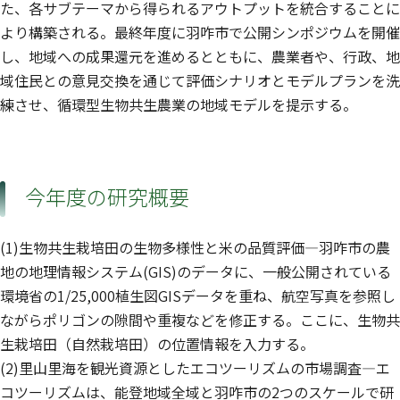
た、各サブテーマから得られるアウトプットを統合することに
より構築される。最終年度に羽咋市で公開シンポジウムを開催
し、地域への成果還元を進めるとともに、農業者や、行政、地
域住民との意見交換を通じて評価シナリオとモデルプランを洗
練させ、循環型生物共生農業の地域モデルを提示する。
今年度の研究概要
(1)生物共生栽培田の生物多様性と米の品質評価—羽咋市の農
地の地理情報システム(GIS)のデータに、一般公開されている
環境省の1/25,000植生図GISデータを重ね、航空写真を参照し
ながらポリゴンの隙間や重複などを修正する。ここに、生物共
生栽培田（自然栽培田）の位置情報を入力する。
(2)里山里海を観光資源としたエコツーリズムの市場調査—エ
コツーリズムは、能登地域全域と羽咋市の2つのスケールで研