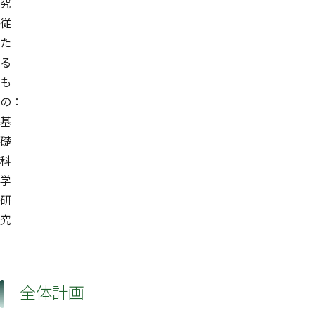
究
従
た
る
も
の：
基
礎
科
学
研
究
全体計画