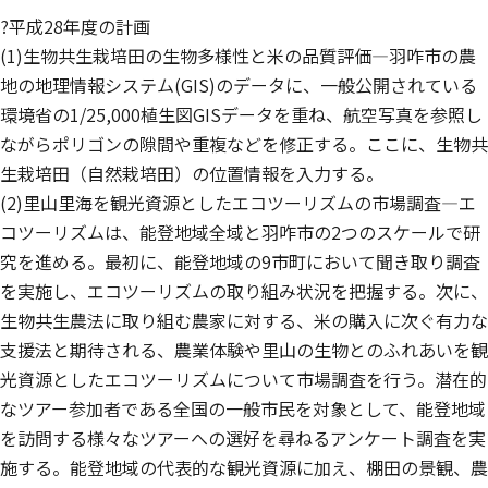
?平成28年度の計画
(1)生物共生栽培田の生物多様性と米の品質評価—羽咋市の農
地の地理情報システム(GIS)のデータに、一般公開されている
環境省の1/25,000植生図GISデータを重ね、航空写真を参照し
ながらポリゴンの隙間や重複などを修正する。ここに、生物共
生栽培田（自然栽培田）の位置情報を入力する。
(2)里山里海を観光資源としたエコツーリズムの市場調査—エ
コツーリズムは、能登地域全域と羽咋市の2つのスケールで研
究を進める。最初に、能登地域の9市町において聞き取り調査
を実施し、エコツーリズムの取り組み状況を把握する。次に、
生物共生農法に取り組む農家に対する、米の購入に次ぐ有力な
支援法と期待される、農業体験や里山の生物とのふれあいを観
光資源としたエコツーリズムについて市場調査を行う。潜在的
なツアー参加者である全国の一般市民を対象として、能登地域
を訪問する様々なツアーへの選好を尋ねるアンケート調査を実
施する。能登地域の代表的な観光資源に加え、棚田の景観、農