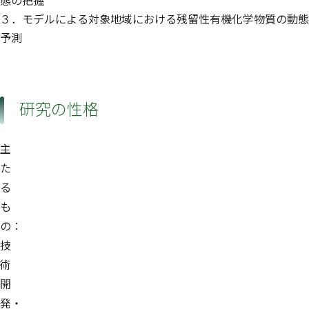
態の把握
３．モデルによる対象地域における残留性有機化学物質の動態
予測
研究の性格
主
た
る
も
の：
技
術
開
発・