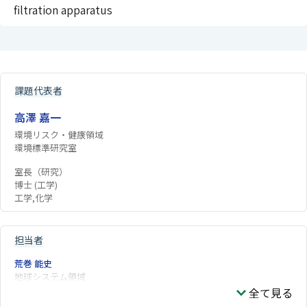
filtration apparatus
課題代表者
高澤 嘉一
環境リスク・健康領域
環境標準研究室
室長（研究）
博士 (工学)
工学,化学
担当者
荒巻 能史
地球システム領域
全て見る