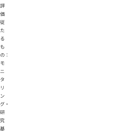
評
価
従
た
る
も
の：
モ
ニ
タ
リ
ン
グ・
研
究
基