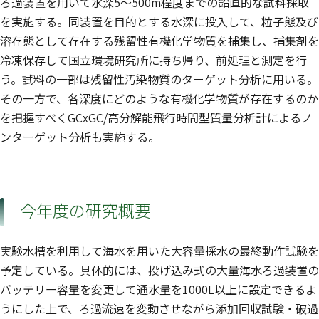
ろ過装置を用いて水深5〜500m程度までの鉛直的な試料採取
を実施する。同装置を目的とする水深に投入して、粒子態及び
溶存態として存在する残留性有機化学物質を捕集し、捕集剤を
冷凍保存して国立環境研究所に持ち帰り、前処理と測定を行
う。試料の一部は残留性汚染物質のターゲット分析に用いる。
その一方で、各深度にどのような有機化学物質が存在するのか
を把握すべくGCxGC/高分解能飛行時間型質量分析計によるノ
ンターゲット分析も実施する。
今年度の研究概要
実験水槽を利用して海水を用いた大容量採水の最終動作試験を
予定している。具体的には、投げ込み式の大量海水ろ過装置の
バッテリー容量を変更して通水量を1000L以上に設定できるよ
うにした上で、ろ過流速を変動させながら添加回収試験・破過