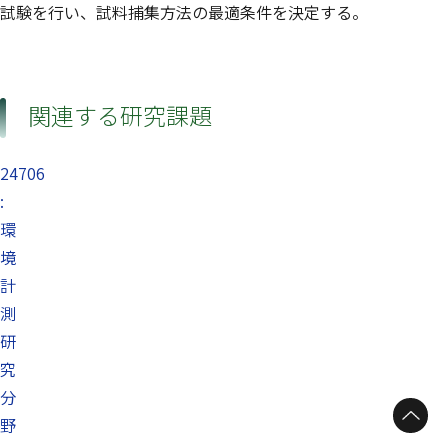
試験を行い、試料捕集方法の最適条件を決定する。
関連する研究課題
24706
:
環
境
計
測
研
究
分
野