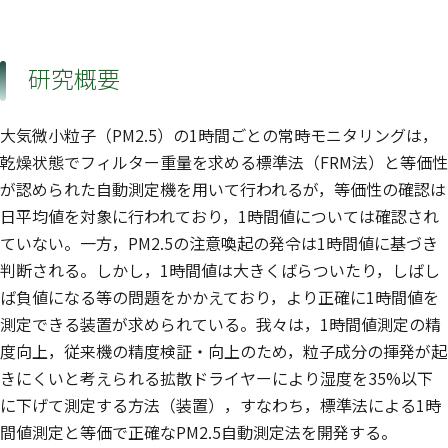
研究概要
大気微小粒子（PM2.5）の1時間ごとの常時モニタリングは，
乾燥状態でフィルター重量を求める標準法（FRM法）と等価性
が認められた自動測定機を用いて行われるが，等価性の確認は
日平均値を対象に行われており，1時間値については確認され
ていない。一方，PM2.5の注意喚起の発令は1時間値に基づき
判断される。しかし，1時間値は大きくばらついたり，しばし
ば負値になる等の問題をかかえており，より正確に1時間値を
測定できる装置が求められている。我々は，1時間値測定の精
度向上，従来機の精度検証・向上のため，粒子成分の揮発が起
きにくいと考えられる拡散ドライヤーにより湿度を35%以下
に下げて測定する方法（装置），すなわち，標準法による1時
間値測定と等価で正確なPM2.5自動測定法を開発する。