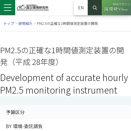
Webマガジン
EN
検索
（別ウイン
サイト内検索
トップ
>
研究紹介
>
PM2.5の正確な1時間値測定装置の開発
PM2.5の正確な1時間値測定装置の開
発（平成 28年度）
Development of accurate hourly
PM2.5 monitoring instrument
ンドウで開きます）
ウインドウで開きます）
別ウインドウで開きます）
予算区分
BY 環境-委託請負