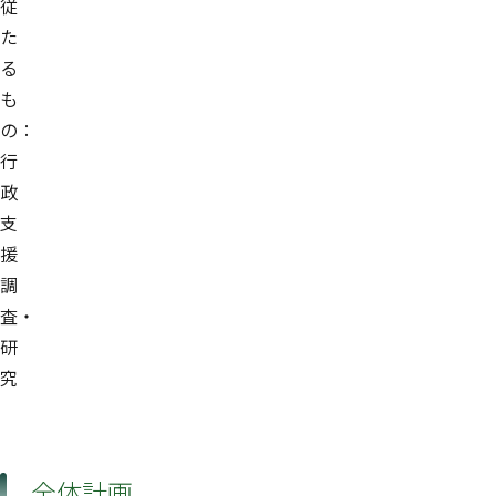
従
た
る
も
の：
行
政
支
援
調
査・
研
究
全体計画