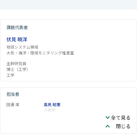
課題代表者
伏見 暁洋
地球システム領域
大気・海洋・陸域モニタリング推進室
主幹研究員
博士（工学）
工学
担当者
田邊 潔
高見 昭憲
企画部
全て見る
閉じる