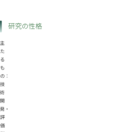
研究の性格
主
た
る
も
の：
技
術
開
発・
評
価