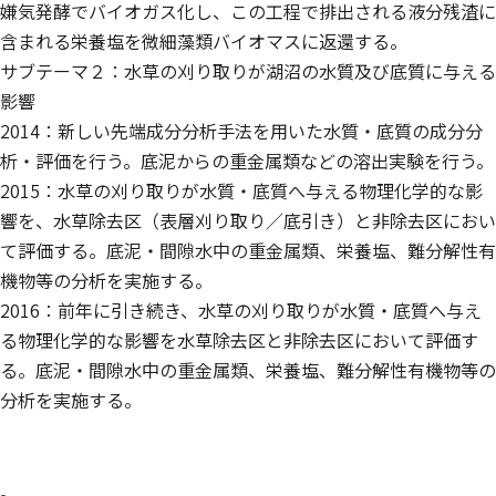
嫌気発酵でバイオガス化し、この工程で排出される液分残渣に
含まれる栄養塩を微細藻類バイオマスに返還する。
サブテーマ２：水草の刈り取りが湖沼の水質及び底質に与える
影響
2014：新しい先端成分分析手法を用いた水質・底質の成分分
析・評価を行う。底泥からの重金属類などの溶出実験を行う。
2015：水草の刈り取りが水質・底質へ与える物理化学的な影
響を、水草除去区（表層刈り取り／底引き）と非除去区におい
て評価する。底泥・間隙水中の重金属類、栄養塩、難分解性有
機物等の分析を実施する。
2016：前年に引き続き、水草の刈り取りが水質・底質へ与え
る物理化学的な影響を水草除去区と非除去区において評価す
る。底泥・間隙水中の重金属類、栄養塩、難分解性有機物等の
分析を実施する。