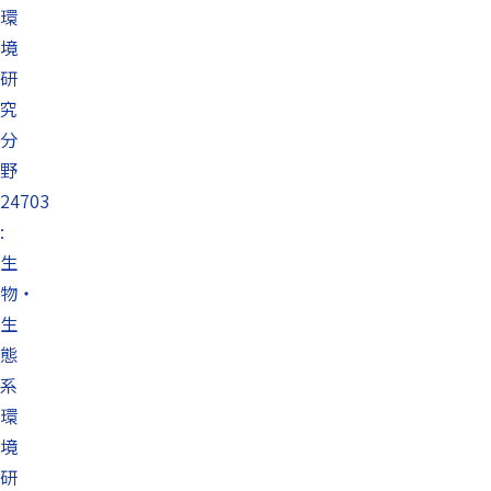
環
境
研
究
分
野
24703
:
生
物・
生
態
系
環
境
研