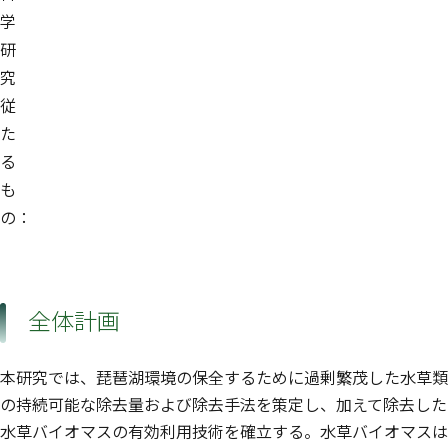
学
研
究
従
た
る
も
の：
全体計画
本研究では、琵琶湖環境の保全するために過剰繁茂した水草類
の持続可能な除去量および除去手法を策定し、加えて除去した
水草バイオマスの有効利用技術を確立する。水草バイオマスは