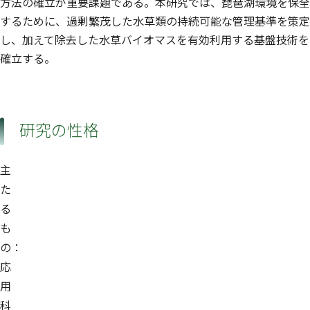
方法の確立が重要課題である。本研究では、琵琶湖環境を保全
するために、過剰繁茂した水草類の持続可能な管理基準を策定
し、加えて除去した水草バイオマスを有効利用する基盤技術を
確立する。
研究の性格
主
た
る
も
の：
応
用
科