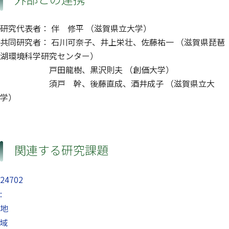
研究代表者： 伴 修平 （滋賀県立大学）
共同研究者： 石川可奈子、井上栄壮、佐藤祐一 （滋賀県琵琶
湖環境科学研究センター）
戸田龍樹、黒沢則夫 （創価大学）
須戸 幹、後藤直成、酒井成子 （滋賀県立大
学）
関連する研究課題
24702
:
地
域