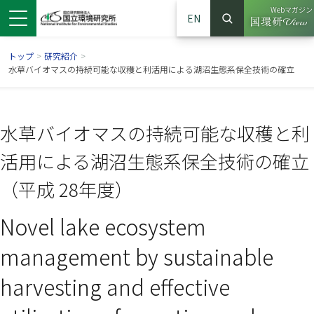
Webマガジン
EN
検索
（別ウイン
サイト内検索
トップ
>
研究紹介
>
水草バイオマスの持続可能な収穫と利活用による湖沼生態系保全技術の確立
水草バイオマスの持続可能な収穫と利
活用による湖沼生態系保全技術の確立
（平成 28年度）
Novel lake ecosystem
ンドウで開きます）
ウインドウで開きます）
別ウインドウで開きます）
management by sustainable
harvesting and effective