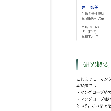
井上 智美
生物多様性領域
生理生態研究室
室長（研究）
博士(理学)
生物学,化学
研究概要
これまでに，マン
本課題では，
・マングローブ植
・マングローブ植
という，これまで