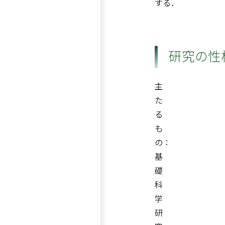
する．
研究の性
主
た
る
も
の：
基
礎
科
学
研