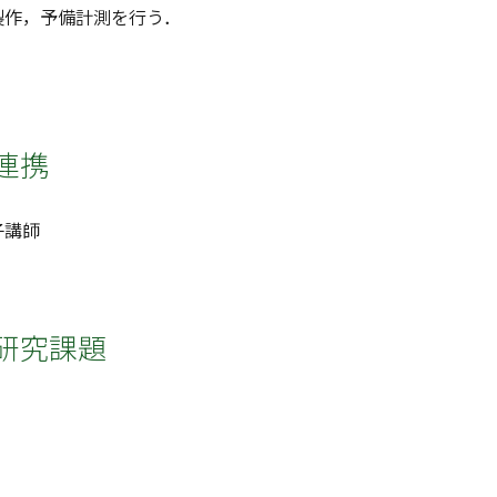
製作，予備計測を行う．
連携
子講師
研究課題