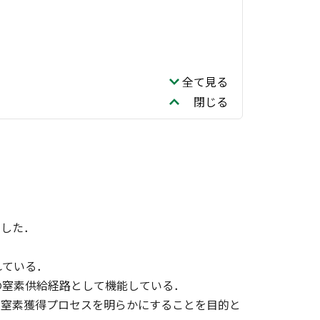
全て見る
閉じる
出した．
れている．
の窒素供給経路として機能している．
の窒素獲得プロセスを明らかにすることを目的と