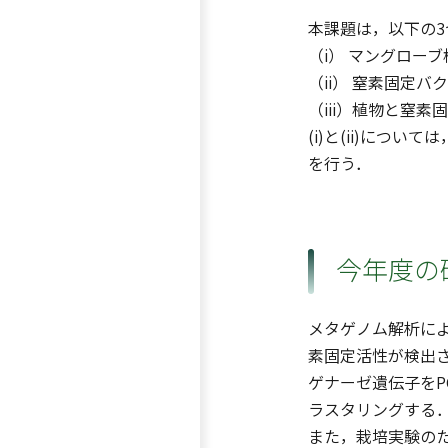
本課題は，以下の
（i） マングロー
（ii） 窒素固定
（iii）植物と窒
(i)と(ii)につ
を行う．
今年度の
メタゲノム解析に
素固定活性が検出さ
ゲナーゼ遺伝子をP
ラスタリングする
また，栽培実験の