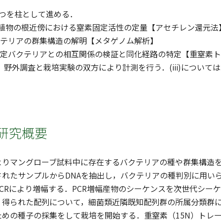
3つを柱として進める．
ブ植物の根近傍における窒素固定活性の定量【アセチレン還元法
バクテリアの群集構造の解明【メタゲノム解析】
素固定バクテリアとの相互関係の検証と同化経路の特定【重窒素
いては，野外調査と栽培実験の双方により計測を行う．(iii)につ
研究概要
よりマングローブ試料中に存在するバクテリアの種や群集構造
れたサンプルからDNAを抽出し，バクテリアの種判別に用いられ
CRにより増幅する．PCR増幅産物のシーケンスを次世代シー
．得られた配列について，細菌類近隣既知配列群の所属分類群
ための種子の採集をして栽培を開始する．重窒素（15N）トレ