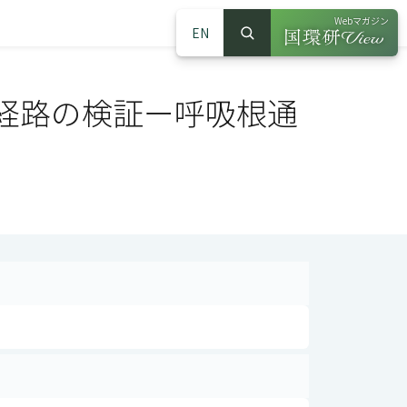
Webマガジン
EN
検索
（別ウインドウで
サイト内検索
経路の検証ー呼吸根通