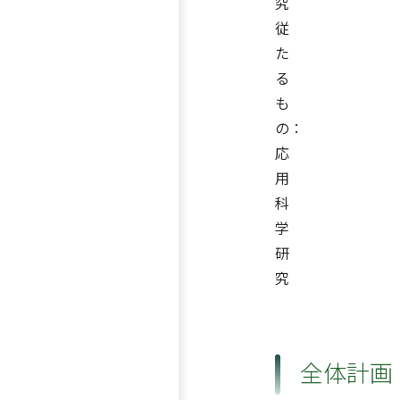
究
従
た
る
も
の：
応
用
科
学
研
究
全体計画