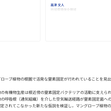
高津 文人
地域環境保全領域
グローブ植物の根圏で活発な窒素固定が行われていることを見
物の有機物生産は根近傍の窒素固定バクテリアの活動に支えら
物の呼吸根（通気組織）を介した空気輸送経路が窒素固定菌へ
想定されてこなかった新たな仮説を検証し，マングローブ植物