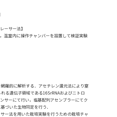
】
トレーサー法】
いては，温室内に操作チャンバーを設置して検証実験
を網羅的に解析する．アセチレン還元法により窒
る遺伝子領域である16SrRNAおよびニトロ
ケンサーにて行い，塩基配列アセンブラーにてク
に基づいた生物同定を行う．
ーサー法を用いた栽培実験を行うための栽培チャ