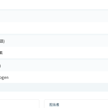
語)
素
)
rogen
担当者