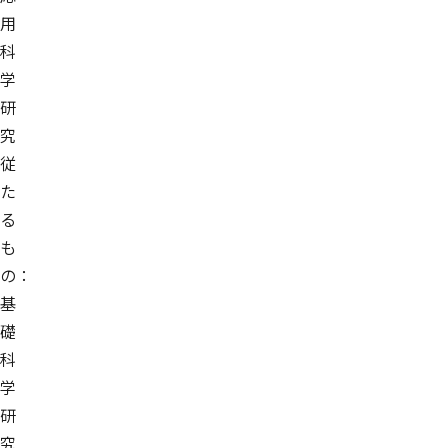
用
科
学
研
究
従
た
る
も
の：
基
礎
科
学
研
究