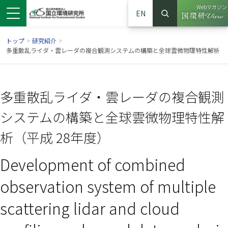
Webマガジン
EN
検索
（別ウイン
サイト内検索
トップ
>
研究紹介
>
多重散乱ライダ・雲レーダの複合観測システムの構築と全球雲微物理特性解析
多重散乱ライダ・雲レーダの複合観測
システムの構築と全球雲微物理特性解
析（平成 28年度）
Development of combined
ンドウで開きます）
ウインドウで開きます）
別ウインドウで開きます）
observation system of multiple
scattering lidar and cloud