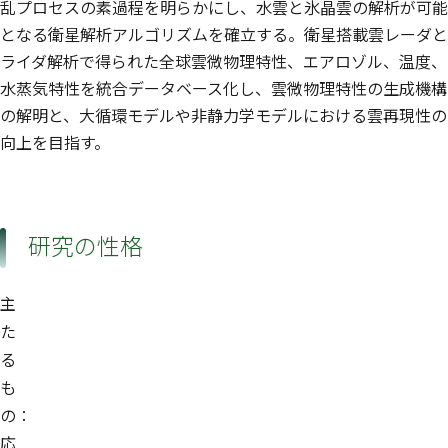
乱プロセスの素過程を明らかにし、水雲と氷晶雲の解析が可能
となる衛星解析アルゴリズムを確立する。衛星搭載雲レーダと
ライダ解析で得られた全球雲微物理特性、エアロゾル、温度、
水蒸気特性を統合データベース化し、雲微物理特性の生成機構
の解明と、大循環モデルや非静力学モデルにおける雲再現性の
向上を目指す。
研究の性格
主
た
る
も
の：
応