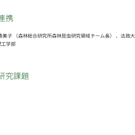
連携
貴美子 （森林総合研究所森林昆虫研究領域チーム長） 、法政
理工学部
研究課題