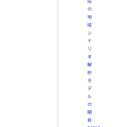
成
の
地
域
シ
ナ
リ
オ
解
析
モ
デ
ル
の
開
発