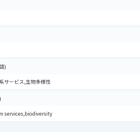
語)
系サービス,生物多様性
)
m services,biodiversity