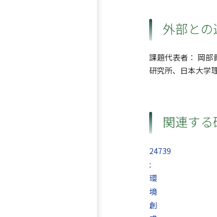
外部との
課題代表者： 岡部
研究所、日本大学
関連する
24739
:
環
境
創