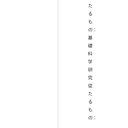
た
る
も
の：
基
礎
科
学
研
究
従
た
る
も
の：