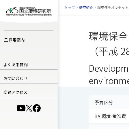
トップ
>
研究紹介
>
環境保全オフセット
環境保全
採用案内
（平成 2
よくある質問
Developme
environme
お問い合わせ
交通アクセス
予算区分
（別ウインドウで開きます）
（別ウインドウで開きます）
（別ウインドウで開きます）
BA 環境-推進費（