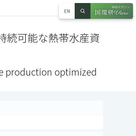
Webマガジン
EN
検索
（別ウインドウで
サイト内検索
持続可能な熱帯水産資
e production optimized