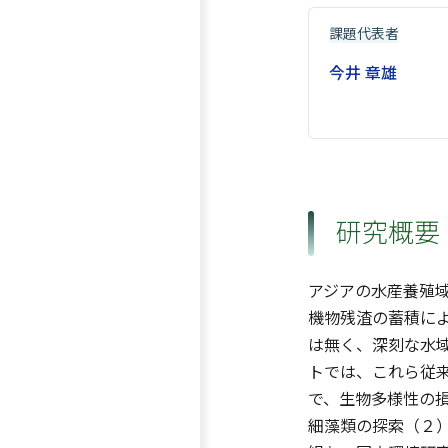
課題代表者
今井 章雄
研究概要
アジアの水産養殖
機物残渣の蓄積に
は無く、深刻な水
トでは、これら従
で、生物多様性の
細藻類の探索（２