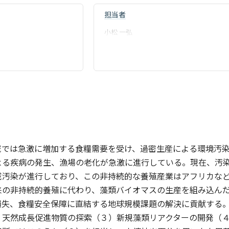
担当者
小松 一弘
域では急激に増加する食糧需要を受け、過密生産による環境汚
よる疾病の発生、漁場の老化が急激に進行している。現在、汚
域汚染が進行しており、この非持続的な養殖産業はアフリカな
来の非持続的養殖に代わり、藻類バイオマスの生産を組み込ん
損失、食糧安全保障に直結する地球規模課題の解決に貢献する
）天然成長促進物質の探索（３）新規藻類リアクターの開発（