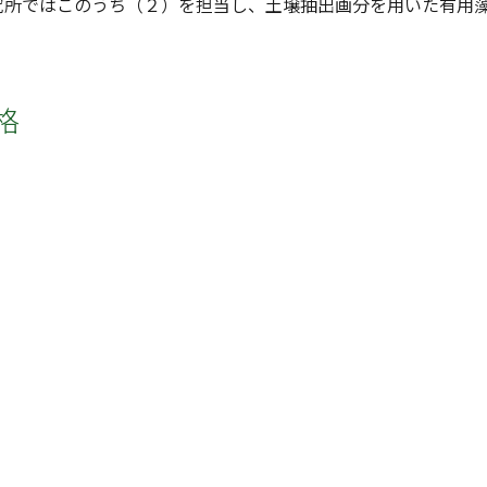
究所ではこのうち（２）を担当し、土壌抽出画分を用いた有用
格