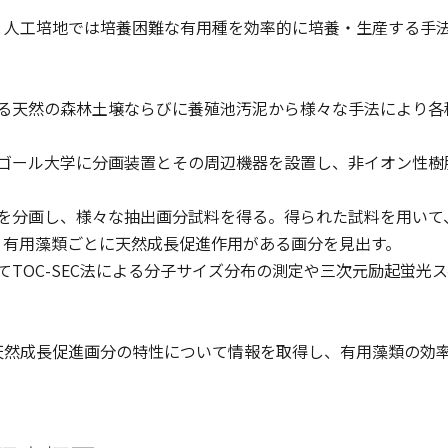
、人工培地では培養困難な有用種を効率的に培養・生産する手
ける天然の森林土壌ならびに養殖池汚泥から様々な手法により各
ゴール大学に分画装置とその周辺機器を設置し、非イオン性樹脂（
液を分画し、様々な抽出画分試料を得る。得られた試料を用いて
、有用藻類ごとに天然成長促進作用がある画分を見出す。
てTOC-SEC法による分子サイズ分布の測定や三次元励起蛍
天然成長促進画分の特性について情報を取得し、有用藻類の効