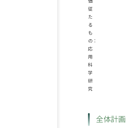
価
従
た
る
も
の：
応
用
科
学
研
究
全体計画