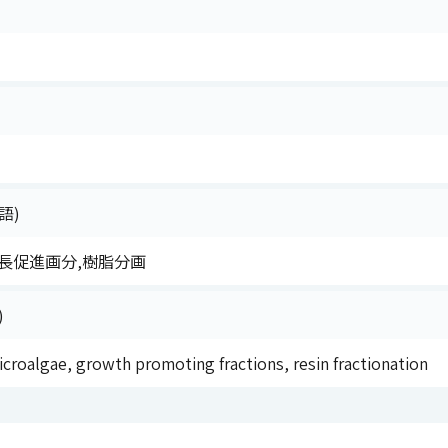
語)
長促進画分,樹脂分画
)
icroalgae, growth promoting fractions, resin fractionation