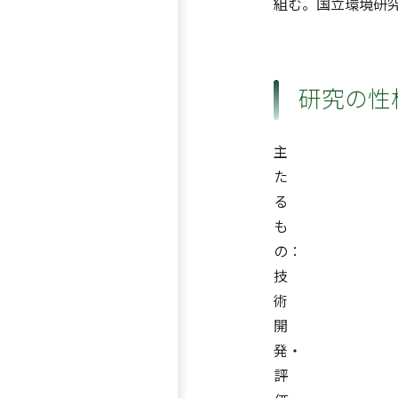
組む。国立環境研
研究の性
主
た
る
も
の：
技
術
開
発・
評