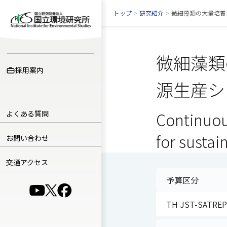
トップ
>
研究紹介
>
微細藻類の大量培養
微細藻類
採用案内
源生産シ
よくある質問
Continuou
for sustai
お問い合わせ
交通アクセス
予算区分
（別ウインドウで開きます）
（別ウインドウで開きます）
（別ウインドウで開きます）
TH JST-SATRE