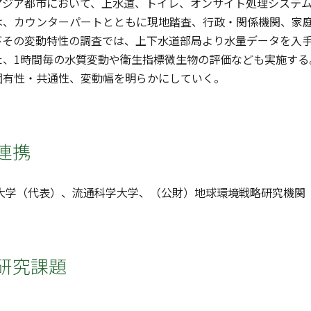
アジア都市において、上水道、トイレ、オンサイト処理システ
は、カウンターパートとともに現地踏査、行政・関係機関、家
びその変動特性の調査では、上下水道部局より水量データを入手
た、1時間毎の水質変動や衛生指標微生物の評価なども実施する
固有性・共通性、変動幅を明らかにしていく。
連携
都大学（代表）、流通科学大学、（公財）地球環境戦略研究機関
研究課題