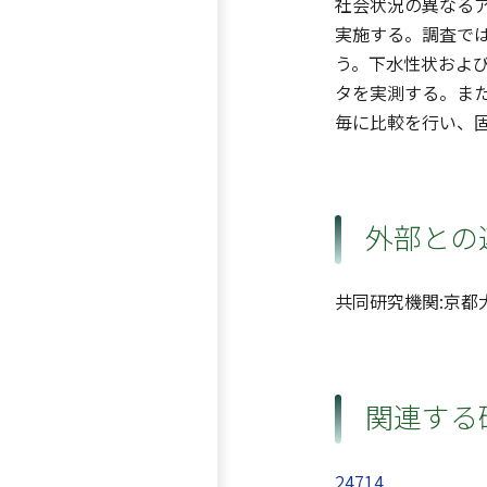
社会状況の異なる
実施する。調査で
う。下水性状およ
タを実測する。ま
毎に比較を行い、
外部との
共同研究機関:京
関連する
24714