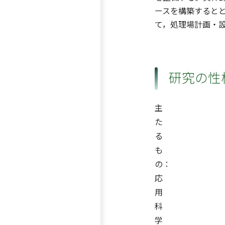
ースを構築すると
て，処理場計画・
研究の性
主
た
る
も
の：
応
用
科
学