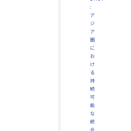
:
ア
ジ
ア
圏
に
お
け
る
持
続
可
能
な
統
合