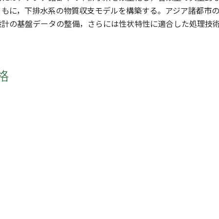
ともに，下排水系の物質収支モデルを構築する。アジア諸都市
設計の基盤データの整備，さらには性状特性に適合した処理技
格