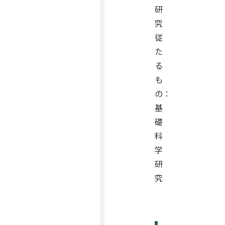
研
究
従
た
る
も
の：
基
礎
科
学
研
究