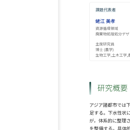
課題代表者
蛯江 美孝
資源循環領域
廃棄物処理処分デザ
主席研究員
博士 (農学)
生物工学,土木工学,
研究概要
アジア諸都市では
足する。下水性状
が，体系的に整理
を整備する。具体