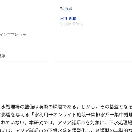
担当者
河井 紘輔
資源循環領域
イン工学研究室
農学
下水処理場の整備は喫緊の課題である。しかし，その基盤とな
に影響を与える「水利用→オンサイト施設→集排水系→集中処
されていない。本研究では，アジア諸都市を対象に，下水処理
的には，アジア諸都市の下排水系を類型化し，各類型の典型的