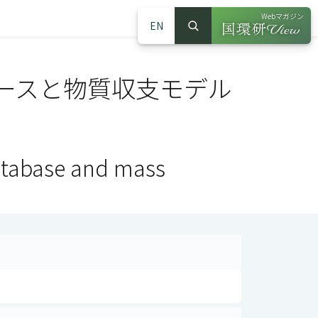
Webマガジン
EN
検索
（別ウインドウで
サイト内検索
ースと物質収支モデル
database and mass