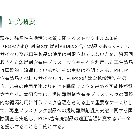
研究概要
現在、残留性有機汚染物質に関するストックホルム条約
（POPs条約）対象の難燃剤PBDEsを含む製品であっても、リ
サイクル及び再生製品の使用は制限されていないため、資源回
収された難燃剤含有廃プラスチックやそれを利用した再生製品
は国際的に流通しているが、その実態は不明である。PBDEs
含有製品の材料リサイクルは、POPsの広範な拡散汚染を招
き、元来の使用用途よりもヒト曝露リスクを高める可能性が懸
念される。本研究では、規制難燃剤含有廃プラスチックの国際
的な循環利用に伴うリスク管理を考える上で重要なケースとし
て、再生プラスチック製品への規制難燃剤混入実態に関する国
際調査を実施し、POPs含有廃製品の適正管理に資するデータ
を提示することを目的とする。