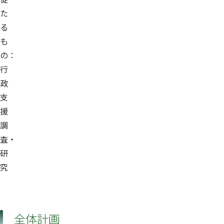
た
る
も
の：
行
政
支
援
調
査・
研
究
全体計画