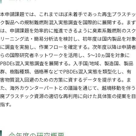
本申請課題では、これまでほぼ未着手であった再生プラスチッ
ク製品への規制難燃剤混入実態調査を国際的に展開する。まず
は、申請課題を効率的に推進できるように臭素系難燃剤のスク
リーニング法・簡易分析法を検討し、初年度は国内製品を対象
に調査を実施し、作業フローを確定する。次年度以降は申請者
らの国際研究者ネットワークを活用し、5〜10ヵ国を対象に
PBDEs混入実態調査を展開する。入手国/地域、製造国、製品
群、樹脂種類、価格帯などでPBDEs混入実態を類型化し、有
害物質混入回避のための方策に資するデータを提示する。ま
た、海外カウンターパートとの議論を通じて、越境移動を伴う
廃プラスチック資源の適切な再利用に向けた具体策の提案を目
指す。
今年度の研究概要