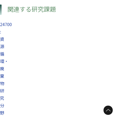
関連する研究課題
24700
:
資
源
循
環・
廃
棄
物
研
究
分
野