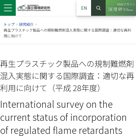
Webマガジン
EN
検索
（別ウイン
サイト内検索
トップ
>
研究紹介
>
再生プラスチック製品への規制難燃剤混入実態に関する国際調査：適切な再利
用に向けて
再生プラスチック製品への規制難燃剤
混入実態に関する国際調査：適切な再
利用に向けて（平成 28年度）
International survey on the
ンドウで開きます）
ウインドウで開きます）
別ウインドウで開きます）
current status of incorporation
of regulated flame retardants