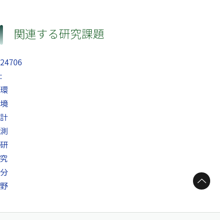
関連する研究課題
24706
:
環
境
計
測
研
究
分
ページトップへ
野