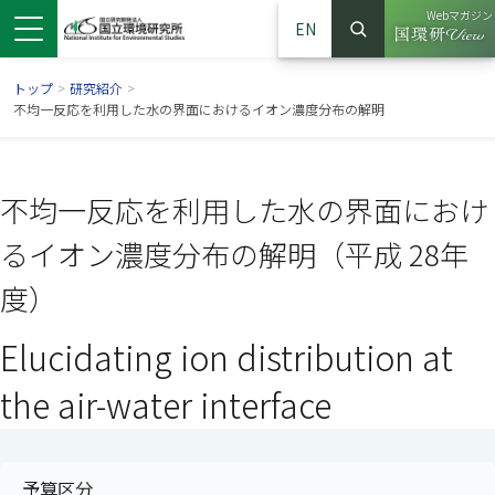
Webマガジン
EN
検索
（別ウイン
サイト内検索
トップ
>
研究紹介
>
不均一反応を利用した水の界面におけるイオン濃度分布の解明
不均一反応を利用した水の界面におけ
るイオン濃度分布の解明（平成 28年
度）
Elucidating ion distribution at
ンドウで開きます）
ウインドウで開きます）
別ウインドウで開きます）
the air-water interface
予算区分