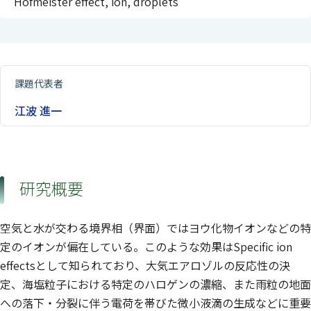
Hofmeister effect, ion, droplets
課題代表者
江波 進一
研究概要
空気と水が交わる境界相（界面）ではヨウ化物イオンなどの特
定のイオンが偏在している。このような効果はSpecific ion
effectsとして知られており、大気エアロゾルの反応性の決
定、海塩粒子における特定のハロゲンの濃縮、また雨粒の地面
への落下・分裂に伴う電荷を帯びた微小液滴の生成などに重要