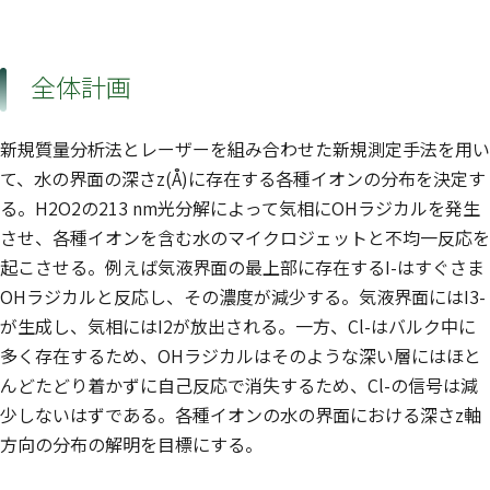
全体計画
新規質量分析法とレーザーを組み合わせた新規測定手法を用い
て、水の界面の深さz(Å)に存在する各種イオンの分布を決定す
る。H2O2の213 nm光分解によって気相にOHラジカルを発生
させ、各種イオンを含む水のマイクロジェットと不均一反応を
起こさせる。例えば気液界面の最上部に存在するI-はすぐさま
OHラジカルと反応し、その濃度が減少する。気液界面にはI3-
が生成し、気相にはI2が放出される。一方、Cl-はバルク中に
多く存在するため、OHラジカルはそのような深い層にはほと
んどたどり着かずに自己反応で消失するため、Cl-の信号は減
少しないはずである。各種イオンの水の界面における深さz軸
方向の分布の解明を目標にする。