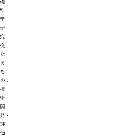
礎
科
学
研
究
従
た
る
も
の：
技
術
開
発・
評
価