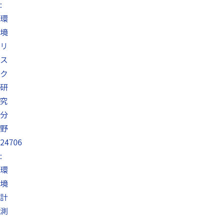
:
環
境
リ
ス
ク
研
究
分
野
24706
:
環
境
計
測