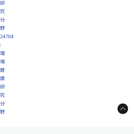
研
究
分
野
24704
:
環
境
健
康
研
究
分
ページトップへ
野