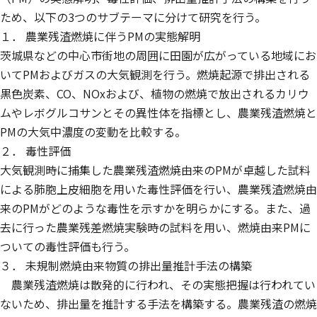
ため、以下の3つのサブテーマに分けて研究を行う。
１． 農業残渣燃焼に伴うPMの実態解明
茨城県などの中心市街地の周囲に田園が広がっている地域にお
いてPMおよびガスの大気観測を行う。燃焼起源で排出される
黒色炭素、CO、NOxおよび、植物の燃焼で放出されるカリウ
ムやレボグルコサンとその異性体を指標とし、農業残渣燃焼と
PMの大気中濃度の変動を比較する。
２． 毒性評価
大気観測時に捕集した農業残渣燃焼由来のPMが卓越した試料
による肺胞上皮細胞を用いた毒性評価を行い、農業残渣燃焼由
来のPMがどのような毒性を示すかを明らかにする。また、過
去に行った農業残差燃焼実験時の試料を用い、燃焼由来PMに
ついての毒性評価も行う。
３． 未規制燃焼由来物質の排出量推計手法の構築
農業残渣燃焼は散発的に行われ、その実態把握は行われてい
ないため、排出量を推計する手法を構築する。農業残渣の燃焼