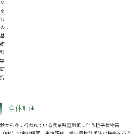
た
る
も
の：
基
礎
科
学
研
究
全体計画
秋から冬に行われている農業残渣燃焼に伴う粒子状物質
（PM）の実態解明、毒性評価、排出量推計手法の構築を行う