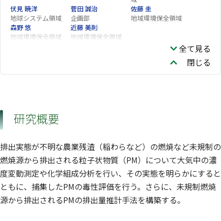
伏見 暁洋
菅田 誠治
佐藤 圭
地球システム領域
企画部
地域環境保全領域
森野 悠
近藤 美則
地域環境保全領域
地域環境保全領域
全て見る
閉じる
研究概要
排出実態が不明な農業残渣（稲わらなど）の燃焼など未規制の
燃焼源から排出される粒子状物質（PM）について大気中の濃
度変動測定や化学組成分析を行い、その実態を明らかにすると
ともに、捕集したPMの毒性評価を行う。さらに、未規制燃焼
源から排出されるPMの排出量推計手法を構築する。