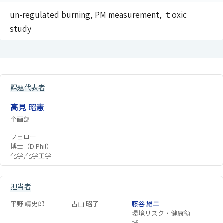
un-regulated burning, PM measurement, ｔoxic
study
課題代表者
高見 昭憲
企画部
フェロー
博士（D.Phil）
化学,化学工学
担当者
平野 靖史郎
古山 昭子
藤谷 雄二
環境リスク・健康領
域