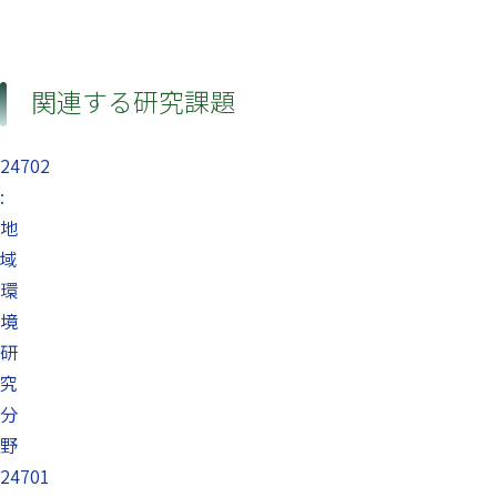
関連する研究課題
24702
:
地
域
環
境
研
究
分
野
24701