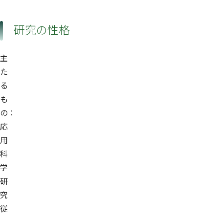
研究の性格
主
た
る
も
の：
応
用
科
学
研
究
従