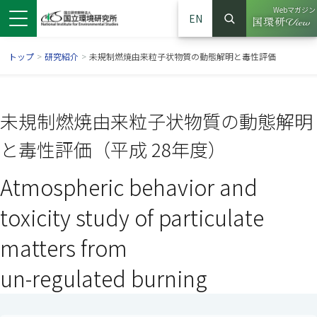
Webマガジン
EN
検索
（別ウイン
サイト内検索
トップ
>
研究紹介
>
未規制燃焼由来粒子状物質の動態解明と毒性評価
未規制燃焼由来粒子状物質の動態解明
と毒性評価（平成 28年度）
Atmospheric behavior and
toxicity study of particulate
matters from
ンドウで開きます）
ウインドウで開きます）
別ウインドウで開きます）
un-regulated burning