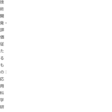
技
術
開
発・
評
価
従
た
る
も
の：
応
用
科
学
研