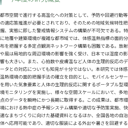
都市空間で進行する高温化への対策として、予防や回避行動等
の適応策推進が必要とされており、そのための地域気候特性把
握、実態に即した警戒情報システムの構築が不可欠である。特
に地覆や建築環境が複雑な都市域では、体感温熱指標の面的分
布を把握する多定点観測ネットワーク構築も困難である。放射
や風は局地的な周辺環境の影響を強く受け、日本では湿度の影
響も大きい。また、心拍数や皮膚温など人体の生理的反応のデ
ータとの対応についても知見が十分ではない。本研究では体感
温熱環境の面的把握手法の確立を目的とし、モバイルセンサー
を用いた気象要素と人体の生理的反応に関するポータブル型環
境モニタリングを実施し、様々な空間スケールにおいて、多地
点のデータを瞬時にかつ長期に取得する。この成果は、都市環
境における熱中症の予報システム構築や適切な予防策実施、快
適なまちづくりに向けた基礎資料となるほか、全国各地の自治
体へ応用可能であり、適切な服装による外出や暑さを回避する