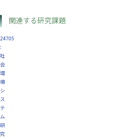
関連する研究課題
24705
:
社
会
環
境
シ
ス
テ
ム
研
究