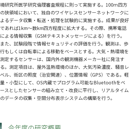
境研究所医学研究倫理審査規程に則って実施する。100ｍ四方
の狭領域において、独自のワイヤレスセンサーネットワークに
よるデータ収集・転送・処理を試験的に実施する。成果が良好
であれば1km〜数km四方程度に拡大する。その際、携帯電話
による情報収集（GSMテキストメッセージによる）を行う。
また、試験段階で情報セキュリティの評価を行う。観測は、歩
行もしくは自転車による移動をベースとする。大気・熱環境を
測定するセンサーは、国内外の観測機器メーカー社に発注す
る。測定項目は、屋外温熱環境のほか、大気汚染濃度、騒音レ
ベル、街区の照度（治安関連）、位置情報（GPS）である。軽
量・小型にして、OS内蔵でプログラム可能なBluetoothをベ
ースとしたセンサーの組み立て・改良に平行し、リアルタイム
のデータの収集・空間分布表示システムの構築を行う。
今年度の研究概要