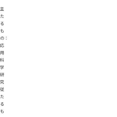
主
た
る
も
の：
応
用
科
学
研
究
従
た
る
も