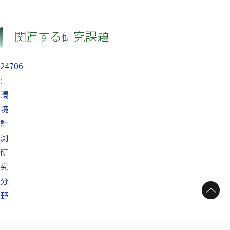
関連する研究課題
24706
:
環
境
計
測
研
究
分
ページトップへ
野