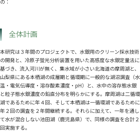
の：
全体計画
本研究は３年間のプロジェクトで、水銀用のクリーン採水技術
の開発と、冷原子蛍光分析装置を用いた高感度な水銀定量法に
基づき、流入河川が無く、集水域が小さい北海道の摩周湖と、
山梨県にある本栖湖の成層期と循環期に一般的な湖沼調査（水
温・電気伝導度・溶存酸素濃度・pH）と、水中の溶存態水銀
と粒子態水銀濃度の鉛直分布を明らかにする。摩周湖は二循環
湖であるために年４回、そして本栖湖は一循環湖であるために
年２回の調査を２年間継続する。それらに加えて、一年を通し
て水が混合しない池田湖（鹿児島県）で、同様の調査を合計２
回実施する。