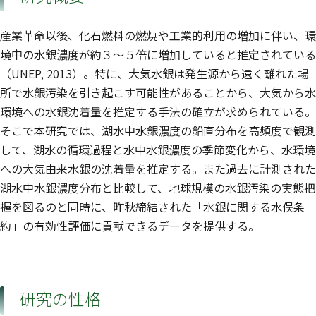
産業革命以後、化石燃料の燃焼や工業的利用の増加に伴い、環
境中の水銀濃度が約３〜５倍に増加していると推定されている
（UNEP, 2013）。特に、大気水銀は発生源から遠く離れた場
所で水銀汚染を引き起こす可能性があることから、大気から水
環境への水銀沈着量を推定する手法の確立が求められている。
そこで本研究では、湖水中水銀濃度の鉛直分布を高頻度で観測
して、湖水の循環過程と水中水銀濃度の季節変化から、水環境
への大気由来水銀の沈着量を推定する。また過去に計測された
湖水中水銀濃度分布と比較して、地球規模の水銀汚染の実態把
握を図るのと同時に、昨秋締結された「水銀に関する水俣条
約」の有効性評価に貢献できるデータを提供する。
研究の性格