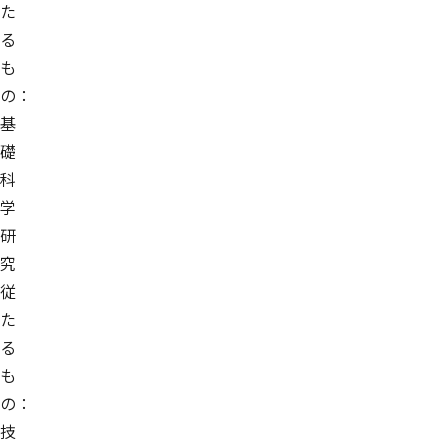
た
る
も
の：
基
礎
科
学
研
究
従
た
る
も
の：
技