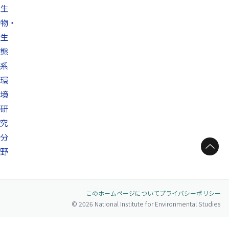
生
物・
生
態
系
環
境
研
究
分
ページトップへ
野
このホームページについて
プライバシーポリシー
© 2026 National Institute for Environmental Studies