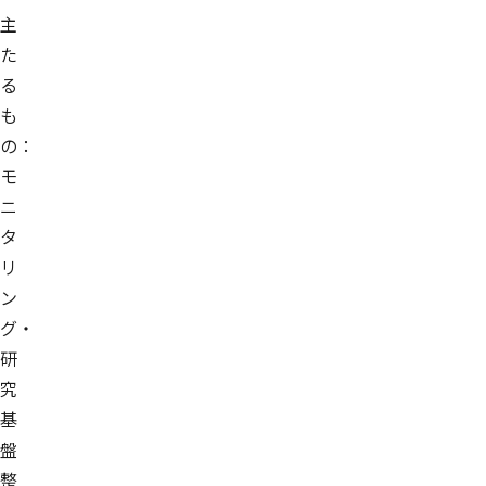
主
た
る
も
の：
モ
ニ
タ
リ
ン
グ・
研
究
基
盤
整