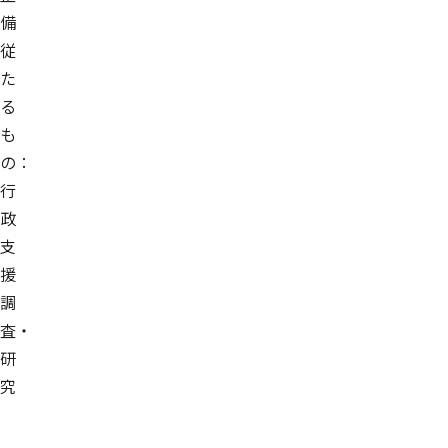
備
従
た
る
も
の：
行
政
支
援
調
査・
研
究