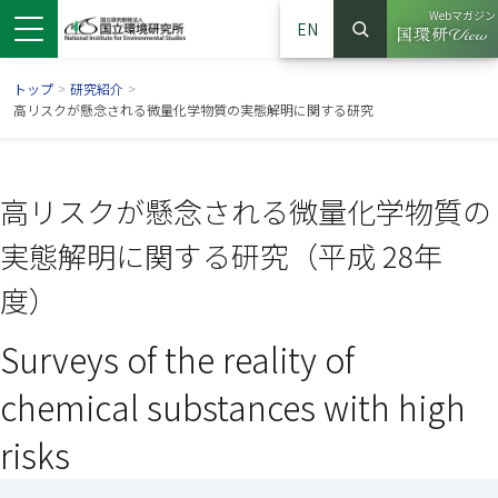
Webマガジン
EN
検索
（別ウイン
サイト内検索
トップ
>
研究紹介
>
高リスクが懸念される微量化学物質の実態解明に関する研究
高リスクが懸念される微量化学物質の
実態解明に関する研究（平成 28年
度）
Surveys of the reality of
ンドウで開きます）
ウインドウで開きます）
別ウインドウで開きます）
chemical substances with high
risks