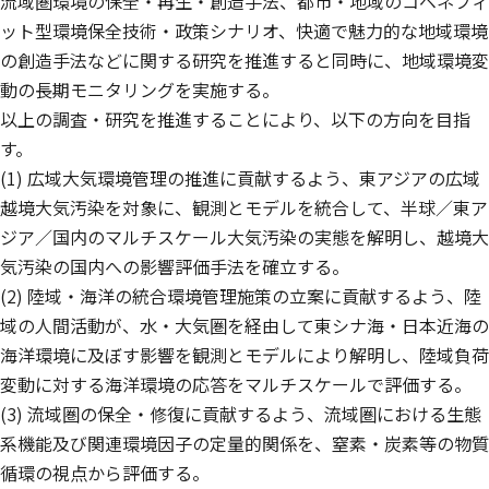
流域圏環境の保全・再生・創造手法、都市・地域のコベネフィ
ット型環境保全技術・政策シナリオ、快適で魅力的な地域環境
の創造手法などに関する研究を推進すると同時に、地域環境変
動の長期モニタリングを実施する。
以上の調査・研究を推進することにより、以下の方向を目指
す。
(1) 広域大気環境管理の推進に貢献するよう、東アジアの広域
越境大気汚染を対象に、観測とモデルを統合して、半球／東ア
ジア／国内のマルチスケール大気汚染の実態を解明し、越境大
気汚染の国内への影響評価手法を確立する。
(2) 陸域・海洋の統合環境管理施策の立案に貢献するよう、陸
域の人間活動が、水・大気圏を経由して東シナ海・日本近海の
海洋環境に及ぼす影響を観測とモデルにより解明し、陸域負荷
変動に対する海洋環境の応答をマルチスケールで評価する。
(3) 流域圏の保全・修復に貢献するよう、流域圏における生態
系機能及び関連環境因子の定量的関係を、窒素・炭素等の物質
循環の視点から評価する。