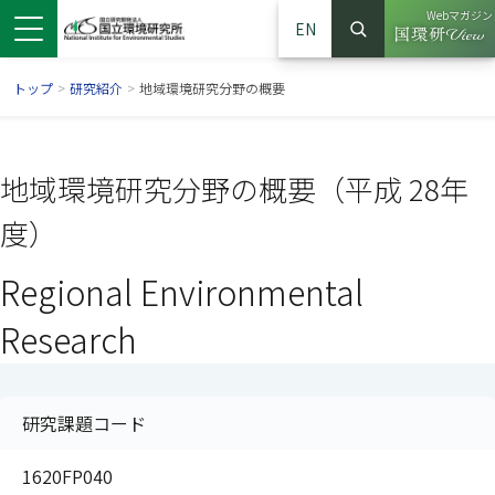
Webマガジン
EN
検索
（別ウイン
サイト内検索
トップ
>
研究紹介
>
地域環境研究分野の概要
地域環境研究分野の概要（平成 28年
度）
Regional Environmental
Research
ンドウで開きます）
ウインドウで開きます）
別ウインドウで開きます）
研究課題コード
1620FP040