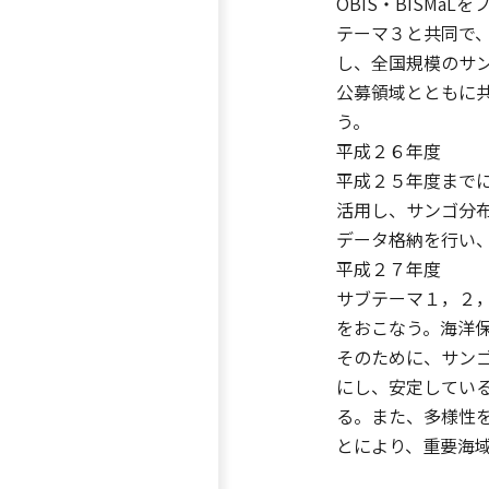
OBIS・BISM
テーマ３と共同で
し、全国規模のサ
公募領域とともに共
う。
平成２６年度
平成２５年度まで
活用し、サンゴ分布
データ格納を行い
平成２７年度
サブテーマ１，２，
をおこなう。海洋
そのために、サン
にし、安定してい
る。また、多様性
とにより、重要海