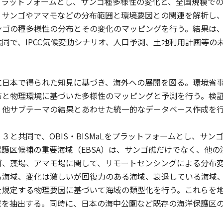
aLをプラットフォームとし、サンゴ種多様性の変化と、全国規模
、サンゴやアマモなどの分布範囲と環境要因との関連を解析し
ンゴの種多様性の分布とその変化のマッピングを行う。結果は
同で、IPCC気候変動シナリオ、人口予測、土地利用計画等の
に日本で得られた知見に基づき、海外への展開を図る。環境省
と物理環境に基づいた多様性のマッピングと予測を行う。検証
、他サブテーマの結果とあわせた統一的なデータベース作成を
３と共同で、OBIS・BISMaLをプラットフォームとし、サ
保護区候補の重要海域（EBSA）は、サンゴ礁だけでなく、他
ゴ、藻場、アマモ場に関して、リモートセンシングによる分布
る海域、変化は激しいが回復力のある海域、衰退している海域
を規定する物理要因に基づいて海域の類型化を行う。これらを
域を抽出する。同時に、日本の海中公園など既存の海洋保護区