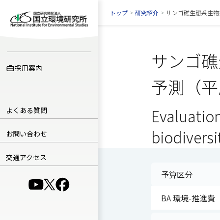
トップ
>
研究紹介
>
サンゴ礁生態系生物
サンゴ礁
採用案内
予測（平
よくある質問
Evaluation
biodiversi
お問い合わせ
交通アクセス
予算区分
（別ウインドウで開きます）
（別ウインドウで開きます）
（別ウインドウで開きます）
BA 環境-推進費