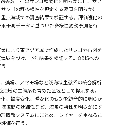
での過去数十年のサンゴ種変化を明らかにし、サブ
、サンゴの種多様性を規定する要因を明らかに
、重点海域での調査結果で検証する。評価班他の
未来予測データに基づいた多様性変動予測を行
事業により東アジア域で作成したサンゴ分布図を
海域を設け、予測結果を検証する。OBISへの
行う。
ンゴ、藻場、アマモ場など浅海域生態系の統合解析
の浅海域の生態系も含めた区域として提示する。
変化、被度変化、種変化の変動を総合的に明らか
、海域間の連結性など、海域の特性を明らかにす
地理情報システムにまとめ、レイヤーを重ねるこ
の評価を行う。