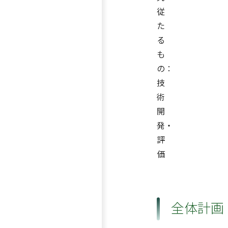
従
た
る
も
の：
技
術
開
発・
評
価
全体計画