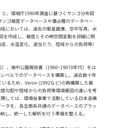
と、環境庁1990年調査に基づくサンゴ分布図
むサンゴ被度データベースや優占種のデータベー
海域においては、過去の衛星画像、空中写真、水
分布図を作成し、被度とその時空間変動を詳細に明
輸送、水温変化、波当たり、陸域からの負荷等）
、海中公園報告書（1960~19070年代）をは
種レベルでのデータベースを構築し、過去数十年
ため、Veron (1992など)の再構築した最
緯度勾配や陸域からの負荷等環境要因の違いを考
に関しては、環境省事業で活動している日本造礁
データを、各生態系共通のデータベースのプラッ
に格納し、統一した解析を行う準備を整える。