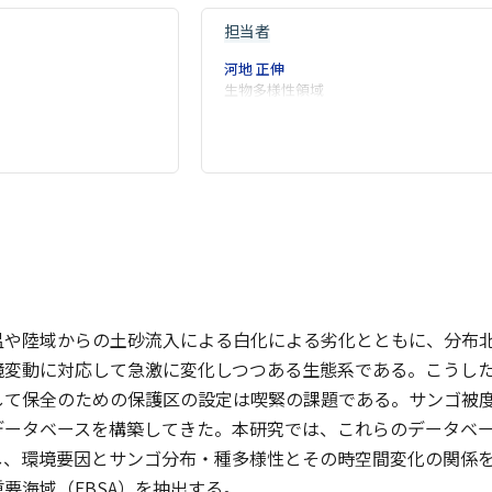
担当者
河地 正伸
生物多様性領域
温や陸域からの土砂流入による白化による劣化とともに、分布
境変動に対応して急激に変化しつつある生態系である。こうし
して保全のための保護区の設定は喫緊の課題である。サンゴ被
データベースを構築してきた。本研究では、これらのデータベ
し、環境要因とサンゴ分布・種多様性とその時空間変化の関係
要海域（EBSA）を抽出する。