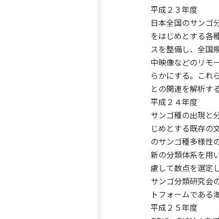
平成２３年度
日本全国のサンゴ分
をはじめとする各種
スを整備し、全国
中映像などのリモー
らかにする。これ
との関連を解析す
平成２４年度
サンゴ種の出現と分
じめとする既存の
のサンゴ種多様性の
新の分類体系を用
慮して数点を選定
サンゴ分類研究会
トフォームである海
平成２５年度