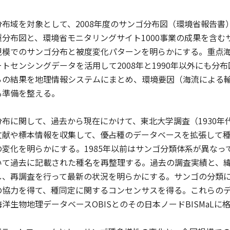
布域を対象として、2008年度のサンゴ分布図（環境省報告書）
分布図と、環境省モニタリングサイト1000事業の成果を含
規模でのサンゴ分布と被度変化パターンを明らかにする。重点
トセンシングデータを活用して2008年と1990年以外にも
らの結果を地理情報システムにまとめ、環境要因（海流による
る準備を整える。
布に関して、過去から現在にかけて、東北大学調査（1930年代）
文献や標本情報を収集して、優占種のデータベースを拡張して
変化を明らかにする。1985年以前はサンゴ分類体系が異なっている
いて過去に記載された種名を再整理する。過去の調査実績と、
し、再調査を行って最新の状況を明らかにする。サンゴの分類
の協力を得て、種同定に関するコンセンサスを得る。これらの
洋生物地理データベースOBISとのその日本ノードBISMaL