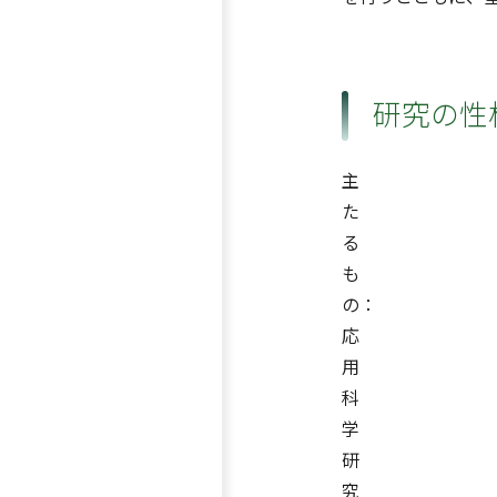
研究の性
主
た
る
も
の：
応
用
科
学
研
究