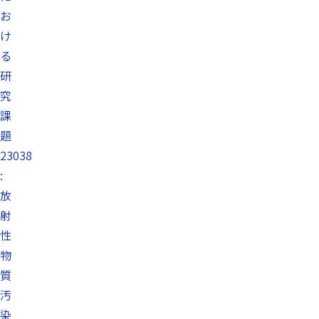
お
け
る
研
究
課
題
23038
:
放
射
性
物
質
汚
染