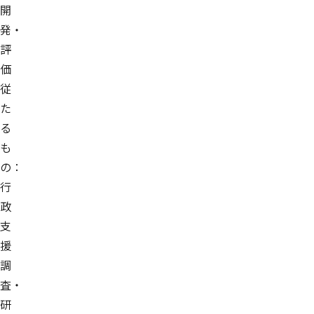
開
発・
評
価
従
た
る
も
の：
行
政
支
援
調
査・
研