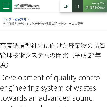
Webマガジン
EN
検索
（別ウイン
サイト内検索
トップ
>
研究紹介
>
高度循環型社会に向けた廃棄物の品質管理技術システムの開発
高度循環型社会に向けた廃棄物の品質
管理技術システムの開発（平成 27年
度）
Development of quality control
ンドウで開きます）
ウインドウで開きます）
別ウインドウで開きます）
engineering system of wastes
towards an advanced sound