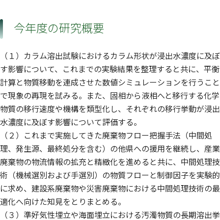
今年度の研究概要
（１）カラム溶出試験におけるカラム形状が浸出水濃度に及ぼ
す影響について、これまでの実験結果を整理すると共に、平衡
計算と物質移動を連成させた数値シミュレーションを行うこと
で現象の再現を試みる。また、固相から液相へと移行する化学
物質の移行速度や機構を類型化し、それぞれの移行挙動が浸出
水濃度に及ぼす影響について評価する。
（２）これまで実施してきた廃棄物フロー把握手法（中間処
理、発生源、最終処分を含む）の他県への援用を継続し、産業
廃棄物の物流情報の拡充と精緻化を進めると共に、中間処理技
術（機械選別および手選別）の物質フローと制御因子を実験的
に求め、建設系廃棄物や災害廃棄物における中間処理技術の最
適化へ向けた知見をとりまとめる。
（３）準好気性埋立や海面埋立における汚濁物質の長期溶出挙