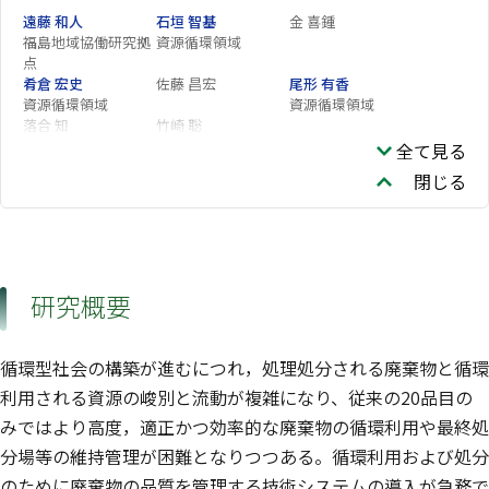
遠藤 和人
石垣 智基
金 喜鍾
福島地域協働研究拠
資源循環領域
点
肴倉 宏史
佐藤 昌宏
尾形 有香
資源循環領域
資源循環領域
落合 知
竹崎 聡
全て見る
閉じる
研究概要
循環型社会の構築が進むにつれ，処理処分される廃棄物と循環
利用される資源の峻別と流動が複雑になり、従来の20品目の
みではより高度，適正かつ効率的な廃棄物の循環利用や最終処
分場等の維持管理が困難となりつつある。循環利用および処分
のために廃棄物の品質を管理する技術システムの導入が急務で