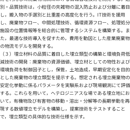
別・品質技術は，小粒径の夾雑物の混入防止および分離に着目
し，搬入物の手選別と比重差の高度化を行う。IT技術を援用
し、廃棄物フロー、中間処理技術、循環資源フロー、処理処分
施設の位置情報等を総合的に管理するシステムを構築する。ま
た，最適な技術導入を促すため，費用を動因とした産業廃棄物
の物流モデルを開発する。
（３）埋立材料の品質に着目した埋立類型の構築と環境負荷低
減技術の開発：廃棄物の資源価値、埋立材としての物性および
環境負荷を制御因子とし，保管，土地造成，早期安定化を目的
とした廃棄物の埋立類型を提示する。想定される埋立廃棄物の
安定化挙動に係るパラメータを実験系および現場観測にて評価
する。これらを用いて，ヘテロジニアスな場である埋立地にお
いて，有機物及び有害物の移動・溶出・分解等の長期挙動を再
現する数値埋立モデルを構築し，提案技術をテストすること
で，埋立類型の具体的な技術仕様を示す。