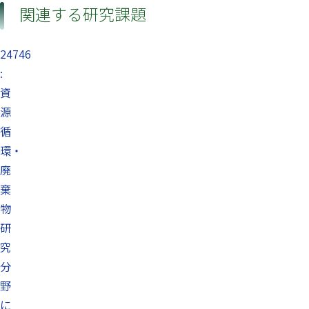
関連する研究課題
24746
:
資
源
循
環・
廃
棄
物
研
究
分
野
に