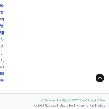
廃
棄
物
管
理
シ
ス
テ
ム
の
開
ページトップへ
発
このホームページについて
プライバシーポリシー
© 2026 National Institute for Environmental Studies