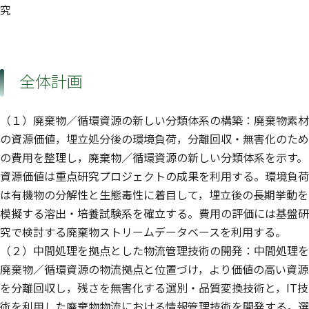
究
全体計画
（１）廃棄物／循環資源の新しい分類体系の構築：廃棄物素材
の資源価値，埋立処分後の環境負荷，分離回収・無害化のため
の費用を整理し，廃棄物／循環資源の新しい分類体系を示す。
資源価値は重点研究プロジェクトの成果を利用する。環境負荷
は有機物の分解性と生態毒性に着目して，埋立後の長期挙動を
模擬する溶出・培養試験系を確立する。費用の評価には基盤研
究で検討する廃棄物ストリームデータベースを利用する。
（２）中間処理を拠点とした物流管理技術の開発：中間処理を
廃棄物／循環資源の物流拠点と位置づけ，より価値の高い資源
を分離回収し，残さを無害化する選別・品質変換技術と，IT技
術を利用した廃棄物物流における情報管理技術を開発する。選