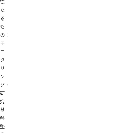
従
た
る
も
の：
モ
ニ
タ
リ
ン
グ・
研
究
基
盤
整