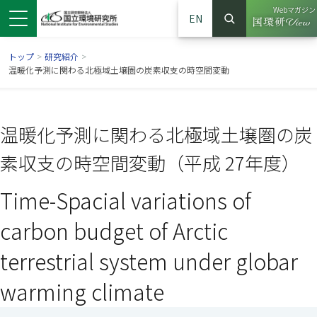
Webマガジン
EN
検索
（別ウイン
サイト内検索
トップ
>
研究紹介
>
温暖化予測に関わる北極域土壌圏の炭素収支の時空間変動
温暖化予測に関わる北極域土壌圏の炭
素収支の時空間変動（平成 27年度）
Time-Spacial variations of
carbon budget of Arctic
ンドウで開きます）
ウインドウで開きます）
別ウインドウで開きます）
terrestrial system under globar
warming climate