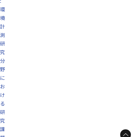
:
環
境
計
測
研
究
分
野
に
お
け
る
研
究
課