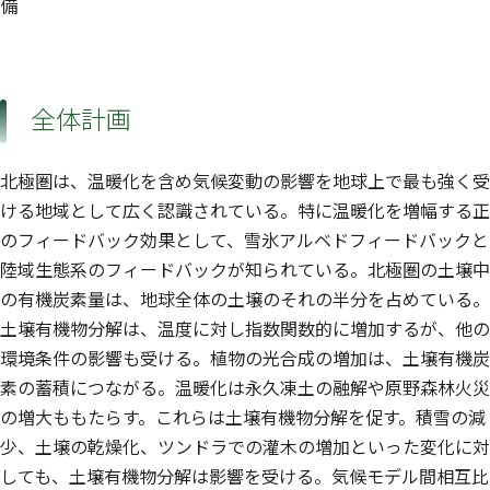
備
全体計画
北極圏は、温暖化を含め気候変動の影響を地球上で最も強く受
ける地域として広く認識されている。特に温暖化を増幅する正
のフィードバック効果として、雪氷アルベドフィードバックと
陸域生態系のフィードバックが知られている。北極圏の土壌中
の有機炭素量は、地球全体の土壌のそれの半分を占めている。
土壌有機物分解は、温度に対し指数関数的に増加するが、他の
環境条件の影響も受ける。植物の光合成の増加は、土壌有機炭
素の蓄積につながる。温暖化は永久凍土の融解や原野森林火災
の増大ももたらす。これらは土壌有機物分解を促す。積雪の減
少、土壌の乾燥化、ツンドラでの灌木の増加といった変化に対
しても、土壌有機物分解は影響を受ける。気候モデル間相互比