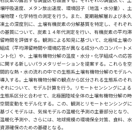
石炭素の露出する調査区も設置する。それぞれの調査区で、土
壌呼吸速度、メタン放出速度、環境因子（地温・水分量）、土
壌物理・化学特性の測定を行う。また、夏期融解層および永久
凍土の深度別に、土壌有機炭素の分解基質を特定し、それぞれ
の基質について、炭素１４年代測定を行い、有機炭素の平均滞
留時間を評価する。観測による知見に基づいて、北極域土壌の
組成（平均滞留時間や環境応答が異なる成分へのコンパートメ
ント化）や、土壌有機物分解の温度・水分・化学組成への応答
に関する新しいパラメタリゼーションを提案する。これらを空
間的な熱・水の流れの中での生態系土壌有機物分解のモデルへ
導入する。土壌有機物分解の観点から区分される生態系のそれ
ぞれについて、モデル計算を行う。リモートセンシングによる
生態系区分と合わせて、北極圏陸域全体の土壌有機物分解の時
空間変動をモデル化する。この、観測とリモートセンシングに
基づくモデルは、気候モデルの温暖化予測の主要部分となり、
温暖化予測や、さらには、地球規模の環境保全対策、食料、水
資源確保のための基礎となる。