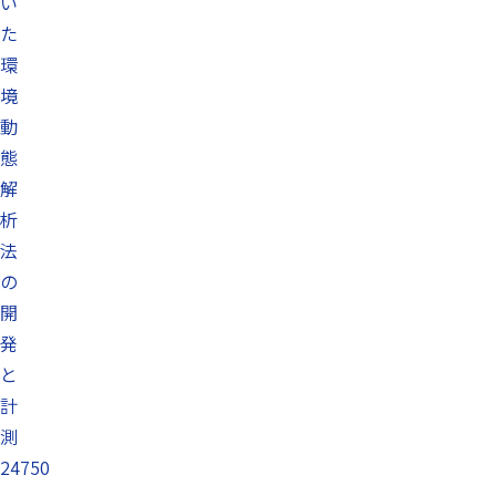
い
た
環
境
動
態
解
析
法
の
開
発
と
計
測
24750