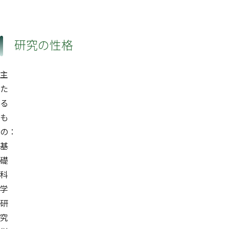
研究の性格
主
た
る
も
の：
基
礎
科
学
研
究