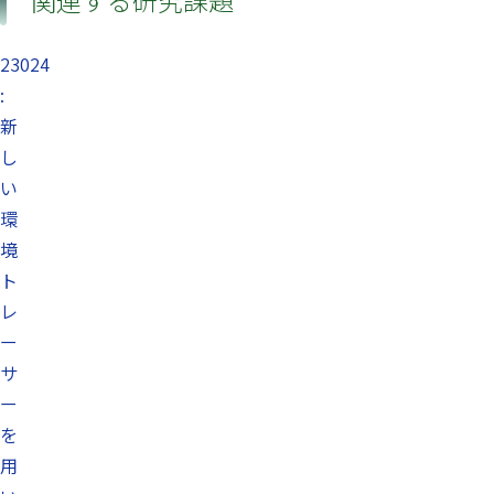
関連する研究課題
23024
:
新
し
い
環
境
ト
レ
ー
サ
ー
を
用