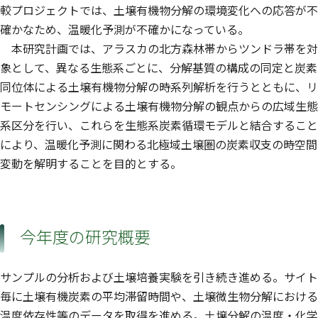
較プロジェクトでは、土壌有機物分解の環境変化への応答が不
確かなため、温暖化予測が不確かになっている。
本研究計画では、アラスカの北方森林帯からツンドラ帯を対
象として、異なる生態系ごとに、分解基質の構成の同定と炭素
同位体による土壌有機物分解の時系列解析を行うとともに、リ
モートセンシングによる土壌有機物分解の観点からの広域生態
系区分を行い、これらを生態系炭素循環モデルと結合すること
により、温暖化予測に関わる北極域土壌圏の炭素収支の時空間
変動を解明することを目的とする。
今年度の研究概要
サンプルの分析および土壌培養実験を引き続き進める。サイト
毎に土壌有機炭素の平均滞留時間や、土壌微生物分解における
温度依存性等のデータを取得を進める。土壌分解の温度・化学