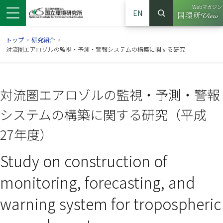
Webマガジン
EN
検索
（別ウイン
サイト内検索
トップ
>
研究紹介
>
対流圏エアロゾルの監視・予測・警報システムの構築に関する研究
対流圏エアロゾルの監視・予測・警報
システムの構築に関する研究（平成
27年度）
Study on construction of
ンドウで開きます）
ウインドウで開きます）
別ウインドウで開きます）
monitoring, forecasting, and
warning system for tropospheric