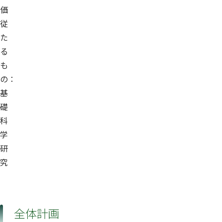
価
従
た
る
も
の：
基
礎
科
学
研
究
全体計画