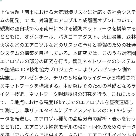
上位課題「南米における大気環境リスクに対応する社会システ
ムの開発」では、対流圏エアロゾルと成層圏オゾンについて、
観測の空白域である南米における観測ネットワークを構築する
とともに、オゾンホール、パタゴニアダスト、火山噴煙、森林
火災などのエアロゾルなどのリスクの予測と警報のための社会
システムの構築を目指している。本研究では、このうち対流圏
エアロゾルの部分の研究を行う。観測ネットワークのシステム
の整備はJICA技術協力プロジェクトによりアルゼンチン側で
実施し、アルゼンチン、チリの５地点のライダーから構成され
るネットワークを構築する。本研究はそのための基礎となるラ
イダー技術、ネットワーク観測技術の研究を行う。これによっ
て、５地点における高度18kmまでのエアロゾルを昼夜連続し
て測定し、準リアルタイムにブエノスアイレスのCEILAPにデ
ータを転送し、エアロゾル種毎の高度分布の解析・表示を行う
とともに、エアロゾル輸送モデルの検証・同化のためのデータ
を準リアルタイムで提供する。さらに、エアロゾルイベントの