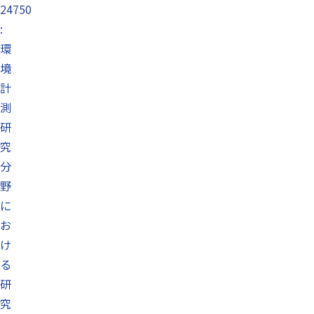
24750
:
環
境
計
測
研
究
分
野
に
お
け
る
研
究