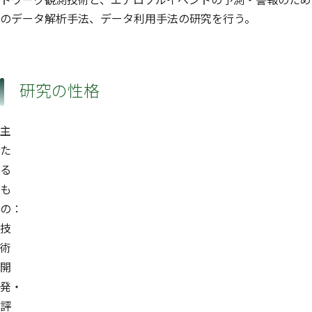
のデータ解析手法、データ利用手法の研究を行う。
研究の性格
主
た
る
も
の：
技
術
開
発・
評