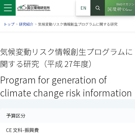
Webマガジン
EN
検索
（別ウイン
サイト内検索
トップ
>
研究紹介
>
気候変動リスク情報創生プログラムに関する研究
気候変動リスク情報創生プログラムに
関する研究（平成 27年度）
Program for generation of
climate change risk information
ンドウで開きます）
ウインドウで開きます）
別ウインドウで開きます）
予算区分
CE 文科-振興費