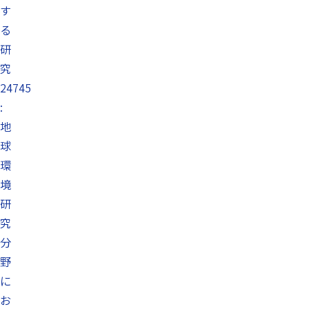
す
る
研
究
24745
:
地
球
環
境
研
究
分
野
に
お