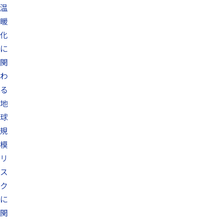
温
暖
化
に
関
わ
る
地
球
規
模
リ
ス
ク
に
関