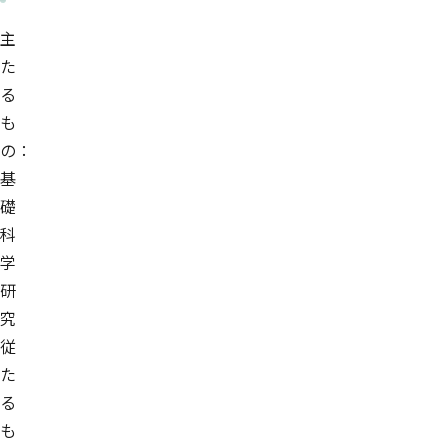
主
た
る
も
の：
基
礎
科
学
研
究
従
た
る
も