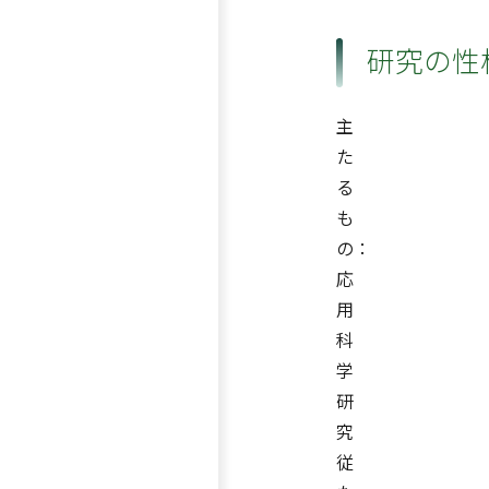
研究の性
主
た
る
も
の：
応
用
科
学
研
究
従