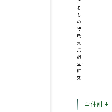
た
る
も
の：
行
政
支
援
調
査・
研
究
全体計画