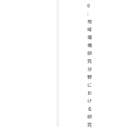
0
:
地
域
環
境
研
究
分
野
に
お
け
る
研
究