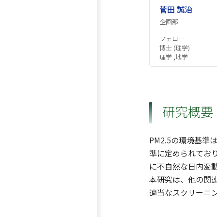
菅田 誠治
企画部
フェロー
博士 (理学)
理学 ,地学
研究概要
PM2.5の環境基
準に定められており
に不自然な日内変動
本研究は、他の関連
適当なスクリーニ