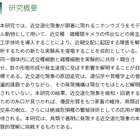
研究概要
本研究では、近交退化現象が顕著に現れるニホンウズラをモデ
ル動物として用いて、近交種‐雑種間キメラの作出などの発生
工学技術を導入することにより、近親交配に起因する障害を解
析するための新たな実験系を提唱することを目的としている。
同一個体内に近交種細胞と雑種細胞を実験的に共存・競合さ
せ、胚の形態形成や発生速度に及ぼす影響を解明することが目
標である。近交退化現象の原因追究は、遺伝学や育種学上の普
遍的課題でありながら、その発現機構は現在でもほとんど解明
されていない。本研究の結果、近交退化現象を緩和・回避する
ための糸口が見つかれば、優良形質をもつ家畜の維持、鳥類近
交系の樹立、さらには絶滅危惧種の繁殖技術としての応用が期
待される。本研究は、鳥類で著明に発現する近交退化現象の本
質的理解に挑戦するものである。