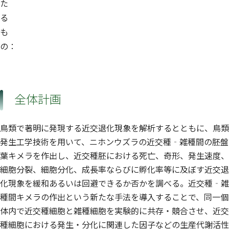
た
る
も
の：
全体計画
鳥類で著明に発現する近交退化現象を解析するとともに、鳥類
発生工学技術を用いて、ニホンウズラの近交種‐雑種間の胚盤
葉キメラを作出し、近交種胚における死亡、奇形、発生速度、
細胞分裂、細胞分化、成長率ならびに孵化率等に及ぼす近交退
化現象を緩和あるいは回避できるか否かを調べる。近交種‐雑
種間キメラの作出という新たな手法を導入することで、同一個
体内で近交種細胞と雑種細胞を実験的に共存・競合させ、近交
種細胞における発生・分化に関連した因子などの生産代謝活性