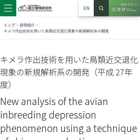
Webマガジン
EN
検索
（別ウイン
サイト内検索
トップ
>
研究紹介
>
キメラ作出技術を用いた鳥類近交退化現象の新規解析系の開発
キメラ作出技術を用いた鳥類近交退化
現象の新規解析系の開発（平成 27年
度）
New analysis of the avian
ンドウで開きます）
ウインドウで開きます）
別ウインドウで開きます）
inbreeding depression
phenomenon using a technique