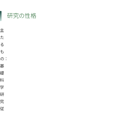
研究の性格
主
た
る
も
の：
基
礎
科
学
研
究
従