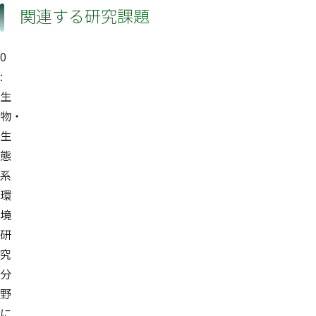
関連する研究課題
0
:
生
物・
生
態
系
環
境
研
究
分
野
に