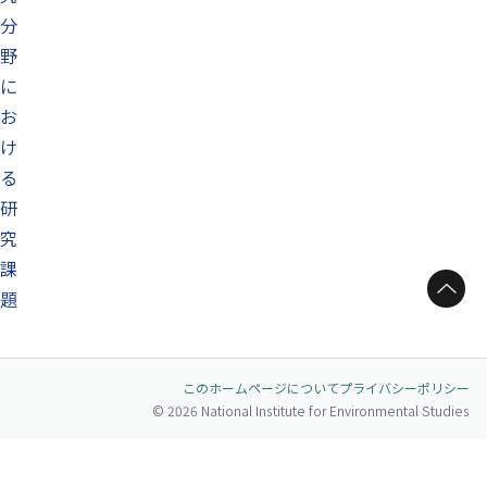
分
野
に
お
け
る
研
究
課
ページトップへ
題
このホームページについて
プライバシーポリシー
© 2026 National Institute for Environmental Studies