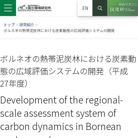
Webマガジン
EN
検索
（別ウイン
サイト内検索
トップ
>
研究紹介
>
ボルネオの熱帯泥炭林における炭素動態の広域評価システムの開発
ボルネオの熱帯泥炭林における炭素動
態の広域評価システムの開発（平成
27年度）
Development of the regional-
ンドウで開きます）
ウインドウで開きます）
別ウインドウで開きます）
scale assessment system of
carbon dynamics in Bornean