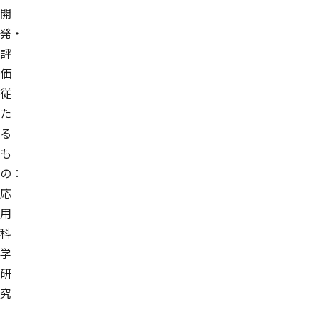
開
発・
評
価
従
た
る
も
の：
応
用
科
学
研
究