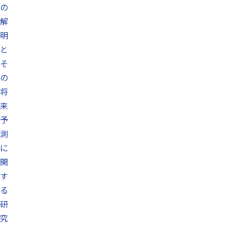
の
解
明
と
そ
の
将
来
予
測
に
関
す
る
研
究