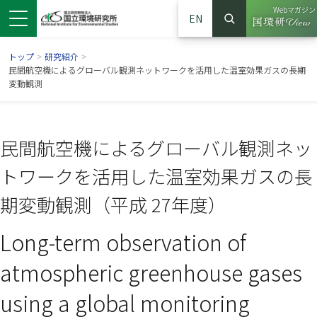
Webマガジン
EN
検索
（別ウイン
サイト内検索
トップ
>
研究紹介
>
民間航空機によるグローバル観測ネットワークを活用した温室効果ガスの長期
変動観測
民間航空機によるグローバル観測ネッ
トワークを活用した温室効果ガスの長
期変動観測（平成 27年度）
Long-term observation of
ンドウで開きます）
ウインドウで開きます）
別ウインドウで開きます）
atmospheric greenhouse gases
using a global monitoring