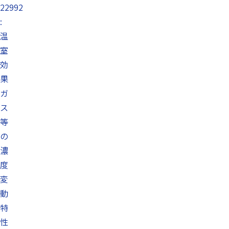
22992
:
温
室
効
果
ガ
ス
等
の
濃
度
変
動
特
性