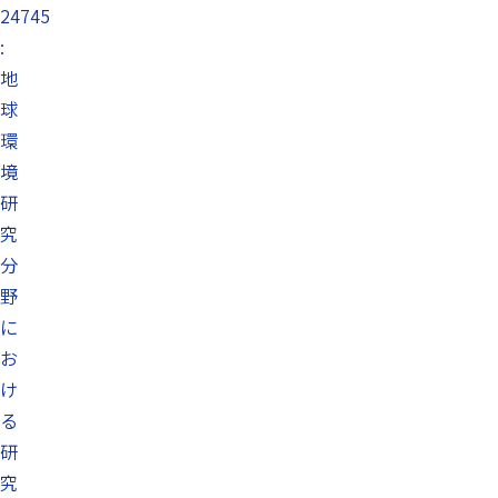
24745
:
地
球
環
境
研
究
分
野
に
お
け
る
研
究