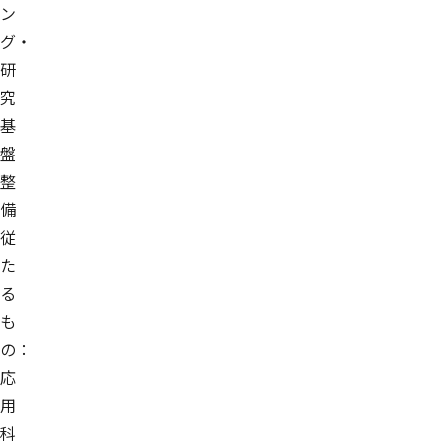
ン
グ・
研
究
基
盤
整
備
従
た
る
も
の：
応
用
科