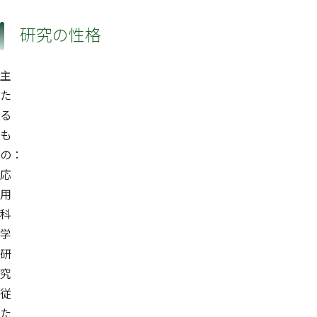
研究の性格
主
た
る
も
の：
応
用
科
学
研
究
従
た