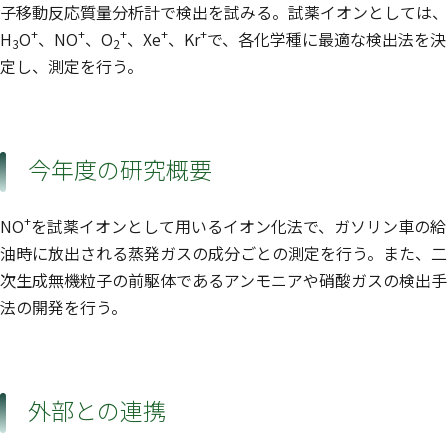
子移動反応質量分析計で検出を試みる。試薬イオンとしては、
+
+
+
+
+
H
O
、NO
、O
、Xe
、Kr
で、各化学種に最適な検出法を決
3
2
定し、測定を行う。
今年度の研究概要
+
NO
を試薬イオンとして用いるイオン化法で、ガソリン車の給
油時に放出される蒸発ガスの成分ごとの測定を行う。また、二
次生成無機粒子の前駆体であるアンモニアや硝酸ガスの検出手
法の開発を行う。
外部との連携