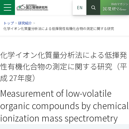
Webマガジン
EN
検索
（別ウイン
サイト内検索
トップ
>
研究紹介
>
化学イオン化質量分析法による低揮発性有機化合物の測定に関する研究
化学イオン化質量分析法による低揮発
性有機化合物の測定に関する研究（平
成 27年度）
Measurement of low-volatile
ンドウで開きます）
ウインドウで開きます）
別ウインドウで開きます）
organic compounds by chemical
ionization mass spectrometry