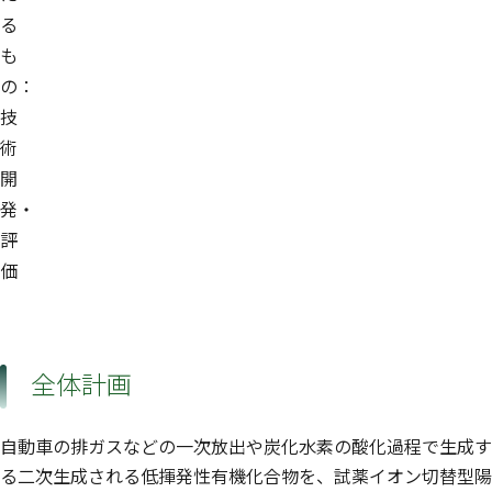
る
も
の：
技
術
開
発・
評
価
全体計画
自動車の排ガスなどの一次放出や炭化水素の酸化過程で生成す
る二次生成される低揮発性有機化合物を、試薬イオン切替型陽