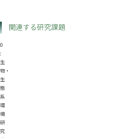
関連する研究課題
0
:
生
物・
生
態
系
環
境
研
究