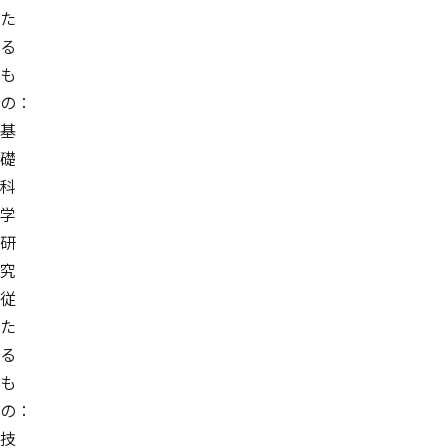
た
る
も
の：
基
礎
科
学
研
究
従
た
る
も
の：
技