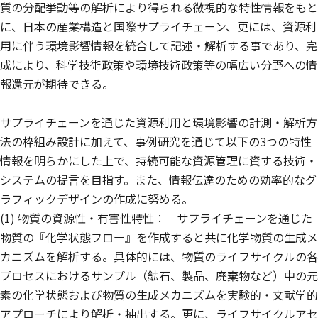
質の分配挙動等の解析により得られる微視的な特性情報をもと
に、日本の産業構造と国際サプライチェーン、更には、資源利
用に伴う環境影響情報を統合して記述・解析する事であり、完
成により、科学技術政策や環境技術政策等の幅広い分野への情
報還元が期待できる。
サプライチェーンを通じた資源利用と環境影響の計測・解析方
法の枠組み設計に加えて、事例研究を通じて以下の3つの特性
情報を明らかにした上で、持続可能な資源管理に資する技術・
システムの提言を目指す。また、情報伝達のための効率的なグ
ラフィックデザインの作成に努める。
(1) 物質の資源性・有害性特性： サプライチェーンを通じた
物質の『化学状態フロー』を作成すると共に化学物質の生成メ
カニズムを解析する。具体的には、物質のライフサイクルの各
プロセスにおけるサンプル（鉱石、製品、廃棄物など）中の元
素の化学状態および物質の生成メカニズムを実験的・文献学的
アプローチにより解析・抽出する。更に、ライフサイクルアセ