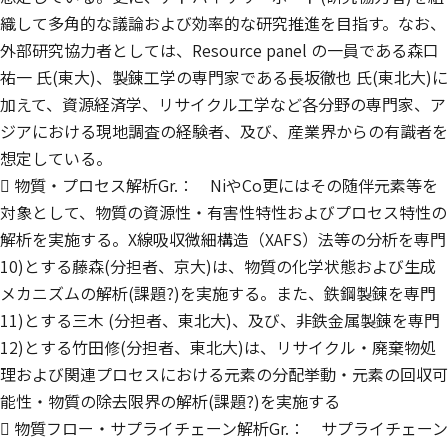
織して多角的な議論および効率的な研究推進を目指す。なお、
外部研究協力者としては、Resource panel の一員である森口
祐一 氏(東大)、製錬工学の専門家である長坂徹也 氏(東北大)に
加えて、資源経済学、リサイクル工学など各分野の専門家、ア
ジアにおける現地調査の経験者、及び、産業界からの有識者を
想定している。
 物質・プロセス解析Gr.： NiやCo更にはその随伴元素等を
対象として、物質の資源性・有害性特性およびプロセス特性の
解析を実施する。X線吸収微細構造（XAFS）法等の分析を専門
10)とする藤森(分担者、京大)は、物質の化学状態および生成
メカニズムの解析(課題?)を実施する。また、鉄鋼製錬を専門
11)とする三木 (分担者、東北大)、及び、非鉄金属製錬を専門
12)とする竹田修(分担者、東北大)は、リサイクル・廃棄物処
理および関連プロセスにおける元素の分配挙動・元素の回収可
能性・物質の除去限界の解析(課題?)を実施する
 物質フロー・サプライチェーン解析Gr.： サプライチェーン