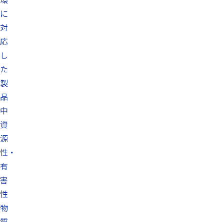
に
対
応
し
た
製
品
中
資
源
性・
有
害
性
物
質