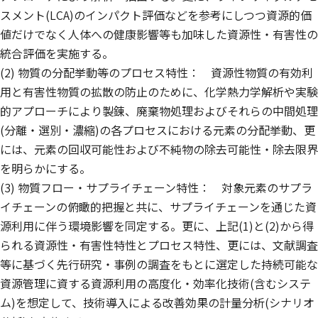
スメント(LCA)のインパクト評価などを参考にしつつ資源的価
値だけでなく人体への健康影響等も加味した資源性・有害性の
統合評価を実施する。
(2) 物質の分配挙動等のプロセス特性： 資源性物質の有効利
用と有害性物質の拡散の防止のために、化学熱力学解析や実験
的アプローチにより製錬、廃棄物処理およびそれらの中間処理
(分離・選別・濃縮)の各プロセスにおける元素の分配挙動、更
には、元素の回収可能性および不純物の除去可能性・除去限界
を明らかにする。
(3) 物質フロー・サプライチェーン特性： 対象元素のサプラ
イチェーンの俯瞰的把握と共に、サプライチェーンを通じた資
源利用に伴う環境影響を同定する。更に、上記(1)と(2)から得
られる資源性・有害性特性とプロセス特性、更には、文献調査
等に基づく先行研究・事例の調査をもとに選定した持続可能な
資源管理に資する資源利用の高度化・効率化技術(含むシステ
ム)を想定して、技術導入による改善効果の計量分析(シナリオ