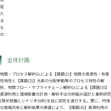
従
た
る
も
の：
全体計画
物質・プロセス解析Gr.による【課題(1)】物質の資源性・有害
性特性と【課題(2)】元素の分配挙動等のプロセス特性の解
析、物質フロー・サプライチェーン解析Gr.による【課題(3)】
資源利用と環境影響の計測・解析手法の枠組み設計と事例研究
(現状把握とシナリオ分析)を柱に研究を遂行する。更に、円滑
な情報共有と解析結果の帰還により、【課題(4)】資源利用の