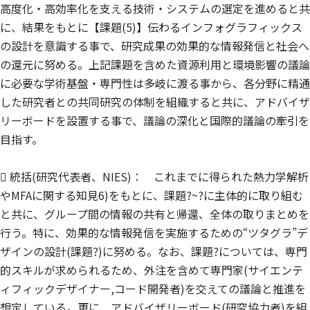
高度化・高効率化を支える技術・システムの選定を進めると共
に、結果をもとに【課題(5)】伝わるインフォグラフィックス
の設計を意識する事で、研究成果の効果的な情報発信と社会へ
の還元に努める。上記課題を含めた資源利用と環境影響の議論
に必要な学術基盤・専門性は多岐に渡る事から、各分野に精通
した研究者との共同研究の体制を組織すると共に、アドバイザ
リーボードを設置する事で、議論の深化と国際的議論の牽引を
目指す。
 統括(研究代表者、NIES)： これまでに得られた熱力学解析
やMFAに関する知見6)をもとに、課題?~?に主体的に取り組む
と共に、グループ間の情報の共有と帰還、全体の取りまとめを
行う。特に、効果的な情報発信を実施するための“ツタグラ”デ
ザインの設計(課題?)に努める。なお、課題?については、専門
的スキルが求められるため、外注を含めて専門家(サイエンテ
ィフィックデザイナー,コード開発者)を交えての議論と推進を
想定している。更に、アドバイザリーボード(研究協力者)を組