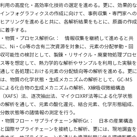
利用の高度化・高効率化技術の選定を進める。更に、効果的な
インフォグラフィクスの作成に向けて、事例収集・専門家への
ヒアリングを進めると共に、各解析結果をもとに、原画の作成
に着手する。
・物質・プロセス解析Gr.： 情報収集を継続して進めると共
に、Ni・Co等の含有二次資源を対象に、元素の分配挙動・回
収可能性の検討として、製錬・リサイクル・廃棄物処理プロセ
ス等を想定して、熱力学的な解析やサンプルを利用した実験を
通して各処理における元素の分配傾向等の解析を進める。更に
は、物質の化学状態・生成メカニズムの解析として、GC-MS
による化合物の生成メカニズムの解析、X線吸収微細構造
（XAFS）法、逐次抽出法、マイクロXRF法等による化学状態
の解析を通して、元素の酸化還元、結合元素、化学形態組成、
分散状態等の諸情報の測定を行う。
・物質フロー・サプライチェーン解析Gr.： 日本の産業構造
と国際サプライチェーンを接続した解析、更には、現地調査を