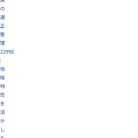
の
適
正
管
理
22998
:
地
域
特
性
を
活
か
し
た