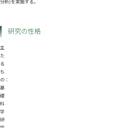
分析)を実施する。
研究の性格
主
た
る
も
の：
基
礎
科
学
研
究