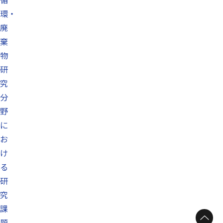
環・
廃
棄
物
研
究
分
野
に
お
け
る
研
究
課
題