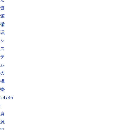
資
源
循
環
シ
ス
テ
ム
の
構
築
24746
:
資
源
循