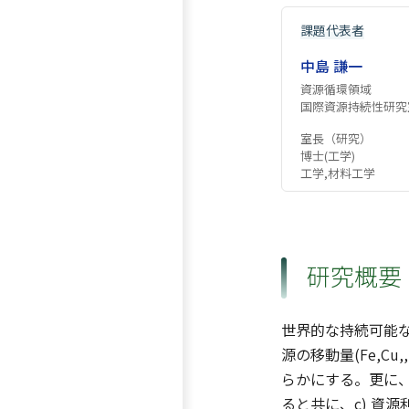
課題代表者
中島 謙一
資源循環領域
国際資源持続性研究
室長（研究）
博士(工学)
工学,材料工学
研究概要
世界的な持続可能な
源の移動量(Fe,
らかにする。更に、特
ると共に、c) 資