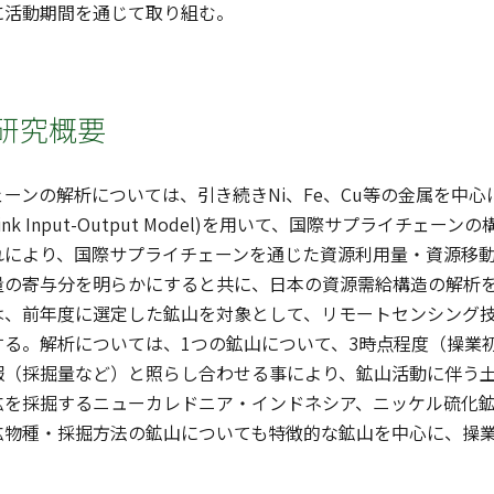
に活動期間を通じて取り組む。
研究概要
ンの解析については、引き続きNi、Fe、Cu等の金属を中
al Link Input-Output Model)を用いて、国際サプラ
れにより、国際サプライチェーンを通じた資源利用量・資源移
量の寄与分を明らかにすると共に、日本の資源需給構造の解析
、前年度に選定した鉱山を対象として、リモートセンシング技
する。解析については、1つの鉱山について、3時点程度（操業
報（採掘量など）と照らし合わせる事により、鉱山活動に伴う
鉱を採掘するニューカレドニア・インドネシア、ニッケル硫化
鉱物種・採掘方法の鉱山についても特徴的な鉱山を中心に、操