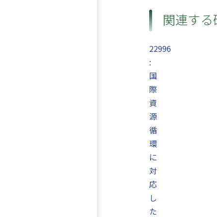
関連する
22996
:
国
際
資
源
循
環
に
対
応
し
た