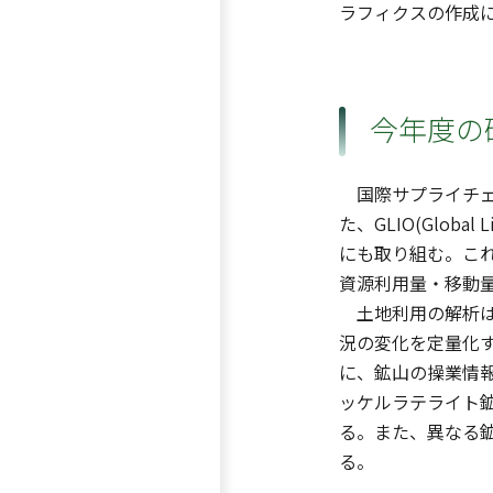
ラフィクスの作成
今年度の
国際サプライチェー
た、GLIO(Glob
にも取り組む。こ
資源利用量・移動
土地利用の解析は
況の変化を定量化
に、鉱山の操業情
ッケルラテライト
る。また、異なる
る。