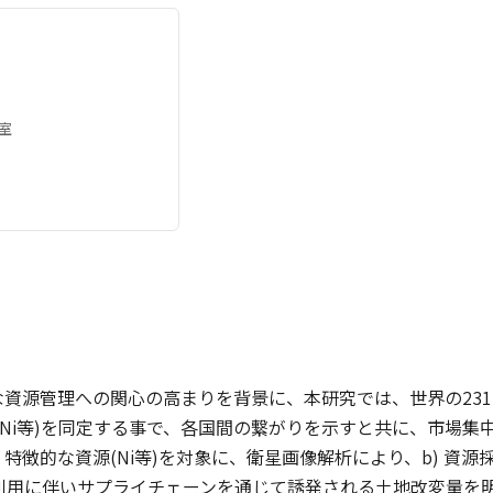
室
資源管理への関心の高まりを背景に、本研究では、世界の231
Cu,,Ni等)を同定する事で、各国間の繋がりを示すと共に、市
徴的な資源(Ni等)を対象に、衛星画像解析により、b) 資源採掘に伴
源利用に伴いサプライチェーンを通じて誘発される土地改変量を