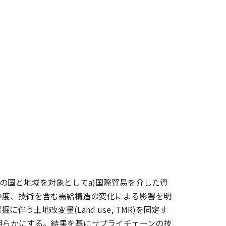
の国と地域を対象としてa)国際貿易を介した資
場集中度、技術を含む需給構造の変化による影響を明
う土地改変量(Land use, TMR)を同定す
明らかにする。結果を基にサプライチェーンの技