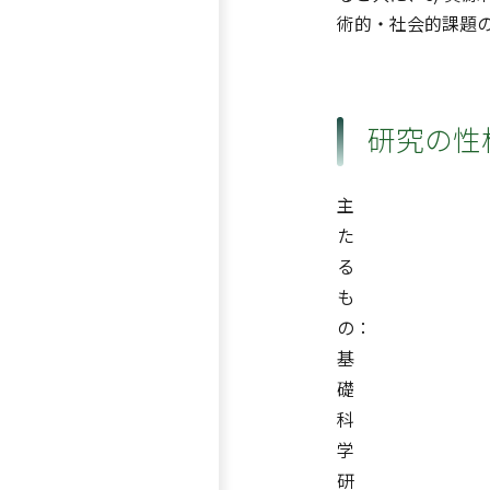
術的・社会的課題
研究の性
主
た
る
も
の：
基
礎
科
学
研