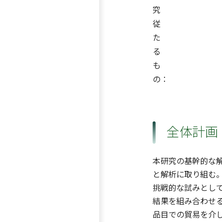
究
従
た
る
も
の：
全体計画
本研究の基幹的な
と解析に取り組む。
挑戦的な試みとし
結果を組み合わせ
品目での貿易を介