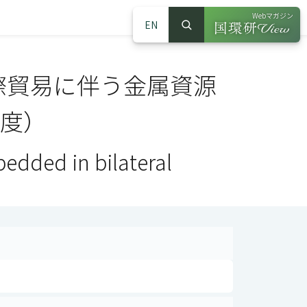
Webマガジン
EN
検索
（別ウインドウで
サイト内検索
際貿易に伴う金属資源
年度）
bedded in bilateral