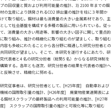
プの回収量と質および利用可能量の推計、3) 2100 年までの鋼
材の生産により誘発されるCO2 排出量の推計を柱に３年間か
けて取り組む。鋼材は最も消費量の大きい金属素材であり、主
として社会基盤を構成する多種の製品に用いられている。従っ
て、消費量の大きい用途等、影響の大きい因子に関して重点的
に取り組み、推計の精緻化に取り組むのが望ましく、取り組む
内容も多岐にわたることから各分野に精通した研究分担者との
共同研究が望ましい。そこで、本研究を遂行するにあたり、研
究代表者と4 名の研究分担者（総勢5 名）からなる研究体制を
構築する。各年とも逐次、研究分担者の結果を代表者の推計へ
と反映させ、精緻化に努める。
研究従事者は、研究分担者として、[H25年度] 自動車および
機械の国際取引量の推計、[H26年度] 廃棄物産業連関表によ
る鋼材スクラップの最終製品への利用可能量の推計、[H27年
度] スクラップの国際取引量の推計と可視化等に取り組む