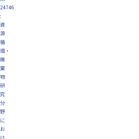
24746
:
資
源
循
環・
廃
棄
物
研
究
分
野
に
お
け