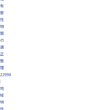
有
害
性
物
質
の
適
正
管
理
22998
:
地
域
特
性