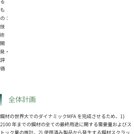
る
も
の：
技
術
開
発・
評
価
全体計画
鋼材の世界大でのダイナミックMFA を完成させるため、1)
2100 年までの鋼材の全ての最終用途に関する需要量およびス
トック量の推計、2) 使用済み製品から発生する鋼材スクラッ