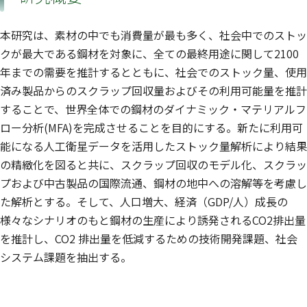
本研究は、素材の中でも消費量が最も多く、社会中でのストッ
クが最大である鋼材を対象に、全ての最終用途に関して2100
年までの需要を推計するとともに、社会でのストック量、使用
済み製品からのスクラップ回収量およびその利用可能量を推計
することで、世界全体での鋼材のダイナミック・マテリアルフ
ロー分析(MFA)を完成させることを目的にする。新たに利用可
能になる人工衛星データを活用したストック量解析により結果
の精緻化を図ると共に、スクラップ回収のモデル化、スクラッ
プおよび中古製品の国際流通、鋼材の地中への溶解等を考慮し
た解析とする。そして、人口増大、経済（GDP/人）成長の
様々なシナリオのもと鋼材の生産により誘発されるCO2排出量
を推計し、CO2 排出量を低減するための技術開発課題、社会
システム課題を抽出する。