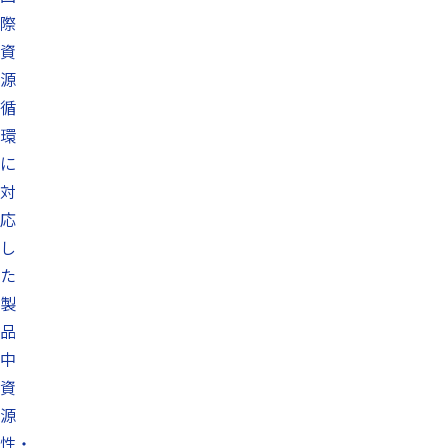
際
資
源
循
環
に
対
応
し
た
製
品
中
資
源
性・