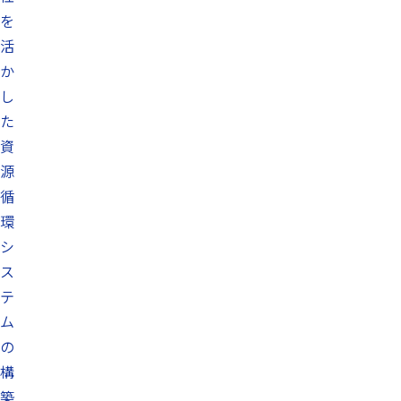
を
活
か
し
た
資
源
循
環
シ
ス
テ
ム
の
構
築