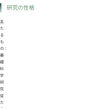
研究の性格
主
た
る
も
の：
基
礎
科
学
研
究
従
た